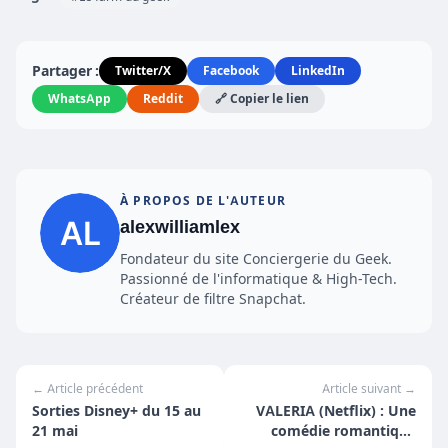
May 14, 2020
Partager :
Twitter/X
Facebook
LinkedIn
WhatsApp
Reddit
🔗 Copier le lien
À PROPOS DE L'AUTEUR
alexwilliamlex
Fondateur du site Conciergerie du Geek.
Passionné de l'informatique & High-Tech.
Créateur de filtre Snapchat.
← Article précédent
Article suivant →
Sorties Disney+ du 15 au
VALERIA (Netflix) : Une
21 mai
comédie romantique