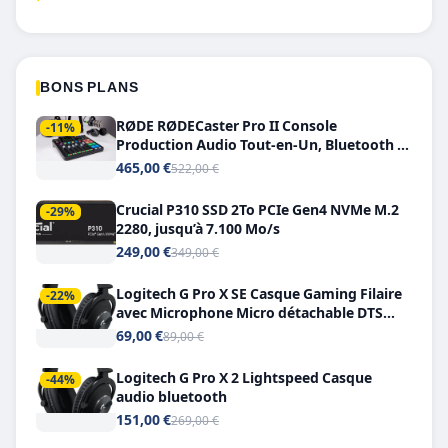
BONS PLANS
RØDE RØDECaster Pro II Console
-11%
Production Audio Tout-en-Un, Bluetooth et
Double USB-C
465,00 €
522,00 €
Crucial P310 SSD 2To PCIe Gen4 NVMe M.2
-29%
2280, jusqu’à 7.100 Mo/s
249,00 €
349,00 €
Logitech G Pro X SE Casque Gaming Filaire
-22%
avec Microphone Micro détachable DTS
Headphone X 7.1
69,00 €
89,00 €
Logitech G Pro X 2 Lightspeed Casque
-44%
audio bluetooth
151,00 €
269,00 €