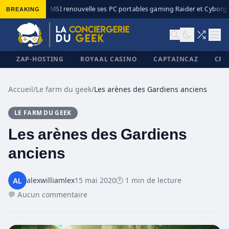
BREAKING
MSI renouvelle ses PC portables gaming Raider et Cyborg a
◆
ZAP-HOSTING
ROYAAL CASINO
CAPTAINCAZ
CRI
Accueil
/
Le farm du geek
/
Les arènes des Gardiens anciens
LE FARM DU GEEK
✕
Les arènes des Gardiens
anciens
alexwilliamlex
15 mai 2020
🕐 1 min de lecture
💬 Aucun commentaire