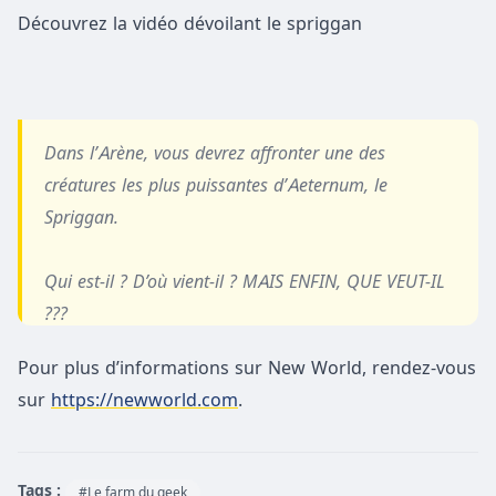
Découvrez la vidéo dévoilant le spriggan
Dans l’Arène, vous devrez affronter une des
créatures les plus puissantes d’Aeternum, le
Spriggan.
Qui est-il ? D’où vient-il ? MAIS ENFIN, QUE VEUT-IL
???
Explications, mais aussi entretiens avec l’équipe sont
Pour plus d’informations sur New World, rendez-vous
disponibles ici ➡️
https://t.co/fbVxdUiIoa
sur
https://newworld.com
.
pic.twitter.com/Bae2prW1vd
— New World : Aeternum FR (@playnewworldFR)
Tags :
#Le farm du geek