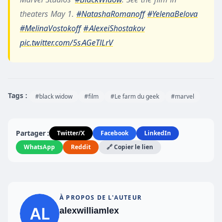
theaters May 1.
#NatashaRomanoff
#YelenaBelova
#MelinaVostokoff
#AlexeiShostakov
pic.twitter.com/5sAGeTlLrV
— Marvel Studios (@MarvelStudios)
February 3,
2020
Tags :
#black widow
#film
#Le farm du geek
#marvel
Partager :
Twitter/X
Facebook
LinkedIn
WhatsApp
Reddit
🔗 Copier le lien
À PROPOS DE L'AUTEUR
alexwilliamlex