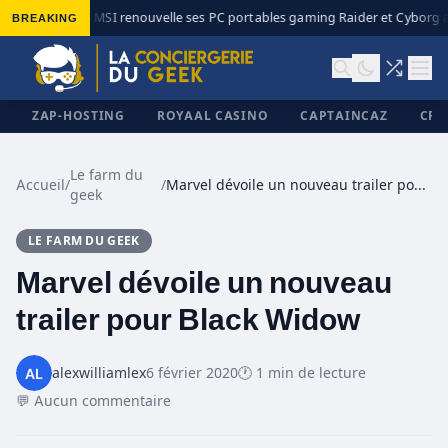
BREAKING
MSI renouvelle ses PC portables gaming Raider et Cyborg av
◆
ZAP-HOSTING
ROYAAL CASINO
CAPTAINCAZ
CRI
Le farm du
Accueil
/
/
Marvel dévoile un nouveau trailer pour Black Widow
geek
✕
LE FARM DU GEEK
Marvel dévoile un nouveau
trailer pour Black Widow
alexwilliamlex
6 février 2020
🕐 1 min de lecture
💬 Aucun commentaire