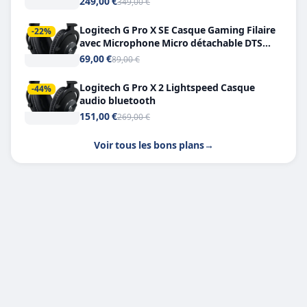
249,00 €
349,00 €
Logitech G Pro X SE Casque Gaming Filaire
-22%
avec Microphone Micro détachable DTS
Headphone X 7.1
69,00 €
89,00 €
Logitech G Pro X 2 Lightspeed Casque
-44%
audio bluetooth
151,00 €
269,00 €
Voir tous les bons plans
→