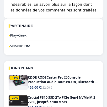
indésirables.
En savoir plus sur la façon dont
les données de vos commentaires sont traitées
.
PARTENAIRE
›
Play-Geek
›
ServeurListe
BONS PLANS
RØDE RØDECaster Pro II Console
-11%
Production Audio Tout-en-Un, Bluetooth et
Double USB-C
465,00 €
522,00 €
Crucial P310 SSD 2To PCIe Gen4 NVMe M.2
-29%
2280, jusqu’à 7.100 Mo/s