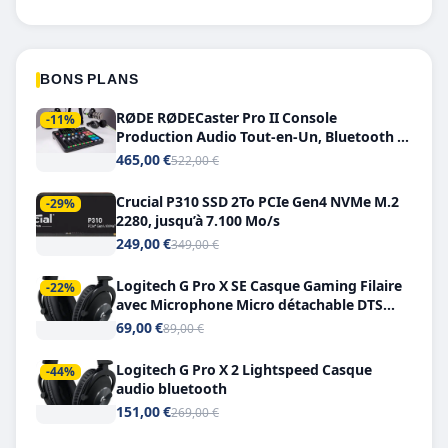
BONS PLANS
RØDE RØDECaster Pro II Console
-11%
Production Audio Tout-en-Un, Bluetooth et
Double USB-C
465,00 €
522,00 €
Crucial P310 SSD 2To PCIe Gen4 NVMe M.2
-29%
2280, jusqu’à 7.100 Mo/s
249,00 €
349,00 €
Logitech G Pro X SE Casque Gaming Filaire
-22%
avec Microphone Micro détachable DTS
Headphone X 7.1
69,00 €
89,00 €
Logitech G Pro X 2 Lightspeed Casque
-44%
audio bluetooth
151,00 €
269,00 €