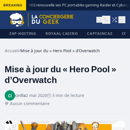
BREAKING
MSI renouvelle ses PC portables gaming Raider et Cyborg a
◆
ZAP-HOSTING
ROYAAL CASINO
CAPTAINCAZ
CRI
Accueil
/
Mise à jour du « Hero Pool » d’Overwatch
Mise à jour du « Hero Pool »
✕
d’Overwatch
cirilla
2 mai 2020
🕐 3 min de lecture
💬 Aucun commentaire