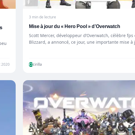
3 min de lecture
Mise à jour du « Hero Pool » d’Overwatch
es
Scott Mercer, développeur d’Overwatch, célèbre fps
Blizzard, a annoncé, ce jour, une importante mise à 
 peu
et 2020
CI
cirilla