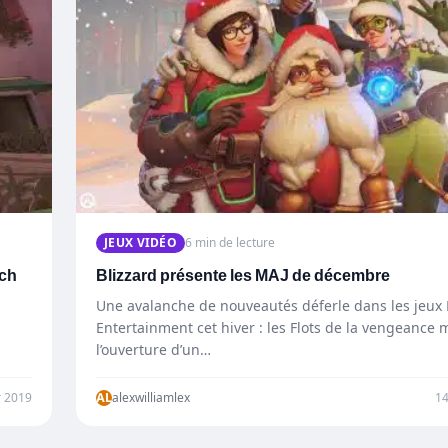
JEUX VIDÉO
6 min de lecture
tch
Blizzard présente les MAJ de décembre
Une avalanche de nouveautés déferle dans les jeux 
Entertainment cet hiver : les Flots de la vengeance
l’ouverture d’un…
r 2019
AL
alexwilliamlex
1