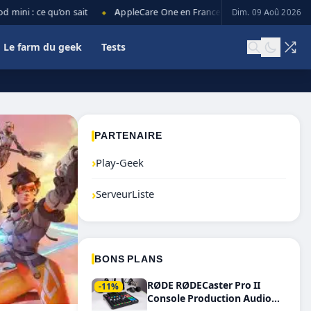
i : ce qu’on sait
AppleCare One en France : prix, couverture et limi
Dim. 09 Aoû 2026
◆
Le farm du geek
Tests
PARTENAIRE
›
Play-Geek
›
ServeurListe
BONS PLANS
RØDE RØDECaster Pro II
-11%
Console Production Audio