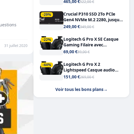
Tout-en-Un, Bluetooth et
465,00 €
522,00 €
Double USB-C
Crucial P310 SSD 2To PCIe
-29%
Gen4 NVMe M.2 2280, jusqu’à
Questions
7.100 Mo/s
249,00 €
349,00 €
Logitech G Pro X SE Casque
-22%
Gaming Filaire avec
31 juillet 2020
Microphone Micro
69,00 €
89,00 €
détachable DTS Headphone X
7.1
Logitech G Pro X 2
-44%
Lightspeed Casque audio
bluetooth
151,00 €
269,00 €
Voir tous les bons plans
→