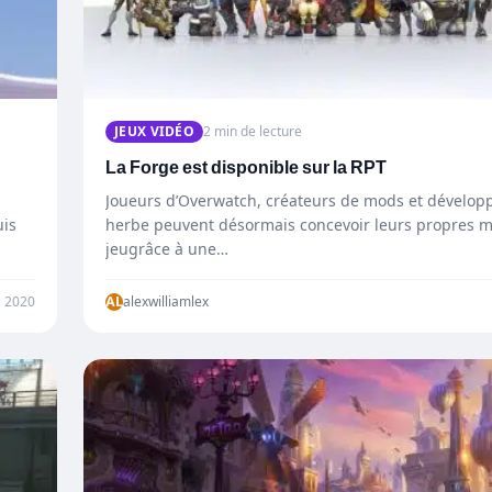
JEUX VIDÉO
2 min de lecture
La Forge est disponible sur la RPT
Joueurs d’Overwatch, créateurs de mods et dévelop
uis
herbe peuvent désormais concevoir leurs propres 
jeugrâce à une…
l 2020
AL
alexwilliamlex