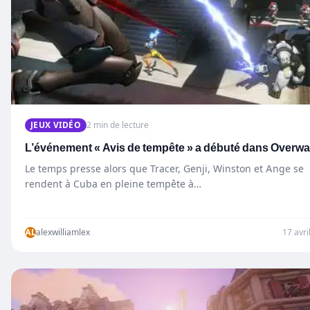
JEUX VIDÉO
2 min de lecture
L’événement « Avis de tempête » a débuté dans Overw
Le temps presse alors que Tracer, Genji, Winston et Ange se
rendent à Cuba en pleine tempête à…
AL
alexwilliamlex
17 avri