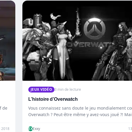
JEUX VIDÉO
3 min de lecture
L’histoire d’Overwatch
f de
Vous connaissez sans doute le jeu mondialement c
Overwatch ? Peut-être même y avez-vous joué ?! Mai
vous…
 2018
EX
Exxy
1