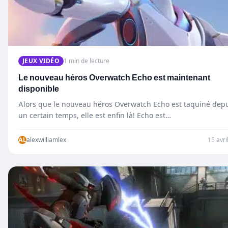
JEUX VIDÉO
1 min de lecture
Le nouveau héros Overwatch Echo est maintenant
disponible
Alors que le nouveau héros Overwatch Echo est taquiné dep
un certain temps, elle est enfin là! Echo est…
AL
alexwilliamlex
15 avri