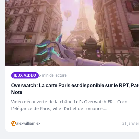
JEUX VIDÉO
5 min de lecture
Overwatch: La carte Paris est disponible sur le RPT, Pa
Note
Vidéo découverte de la châne Let’s Overwatch FR – Coco
L’élégance de Paris, ville d’art et de romance,…
AL
alexwilliamlex
31 janvie