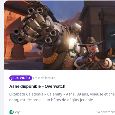
JEUX VIDÉO
3 min de lecture
Ashe disponible – Overwatch
Elizabeth Caledonia « Calamity » Ashe, 39 ans, voleuse et che
gang, est désormais un héros de dégâts jouable…
EX
Exxy
14 novembre