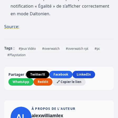
notification « Égalité » de s’afficher correctement
en mode Daltonien.
Source:
Tags :
#Jeux Vidéo
#overwatch
#overwatch rpt
#pc
#Playstation
Partager :
Twitter/X
Facebook
LinkedIn
WhatsApp
Reddit
🔗 Copier le lien
À PROPOS DE L'AUTEUR
alexwilliamlex