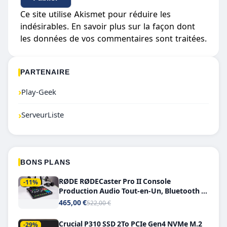
Ce site utilise Akismet pour réduire les
indésirables.
En savoir plus sur la façon dont
les données de vos commentaires sont traitées
.
PARTENAIRE
›
Play-Geek
›
ServeurListe
BONS PLANS
RØDE RØDECaster Pro II Console
-11%
Production Audio Tout-en-Un, Bluetooth et
Double USB-C
465,00 €
522,00 €
Crucial P310 SSD 2To PCIe Gen4 NVMe M.2
-29%