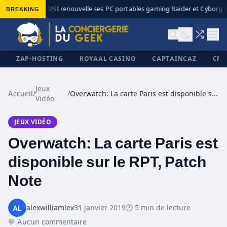
BREAKING
MSI renouvelle ses PC portables gaming Raider et Cyborg av
◆
ZAP-HOSTING
ROYAAL CASINO
CAPTAINCAZ
CRI
Jeux
Accueil
/
/
Overwatch: La carte Paris est disponible sur le RPT, Patch Note
Vidéo
✕
JEUX VIDÉO
Overwatch: La carte Paris est
disponible sur le RPT, Patch
Note
alexwilliamlex
31 janvier 2019
🕐 5 min de lecture
💬 Aucun commentaire