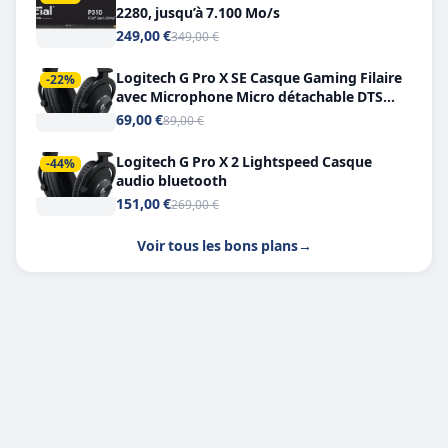
2280, jusqu’à 7.100 Mo/s
249,00 €
349,00 €
Logitech G Pro X SE Casque Gaming Filaire
-22%
avec Microphone Micro détachable DTS
Headphone X 7.1
69,00 €
89,00 €
Logitech G Pro X 2 Lightspeed Casque
-44%
audio bluetooth
151,00 €
269,00 €
Voir tous les bons plans
→