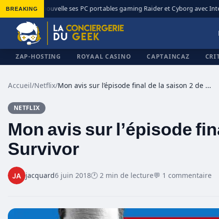
BREAKING
MSI renouvelle ses PC portables gaming Raider et Cyborg avec Intel 
◆
ZAP-HOSTING
ROYAAL CASINO
CAPTAINCAZ
CRI
Accueil
/
Netflix
/
Mon avis sur l’épisode final de la saison 2 de Designated Survivor
NETFLIX
✕
Mon avis sur l’épisode fin
Survivor
jacquard
6 juin 2018
🕐 2 min de lecture
💬 1 commentaire