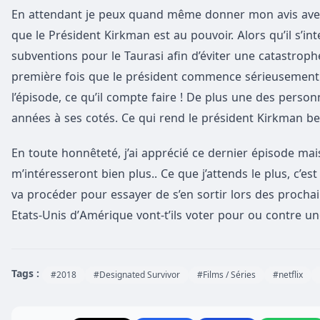
En attendant je peux quand même donner mon avis avec vo
que le Président Kirkman est au pouvoir. Alors qu’il s’int
subventions pour le Taurasi afin d’éviter une catastroph
première fois que le président commence sérieusement à r
l’épisode, ce qu’il compte faire ! De plus une des perso
années à ses cotés. Ce qui rend le président Kirkman be
En toute honnêteté, j’ai apprécié ce dernier épisode mai
m’intéresseront bien plus.. Ce que j’attends le plus, c’es
va procéder pour essayer de s’en sortir lors des prochain
Etats-Unis d’Amérique vont-t’ils voter pour ou contre u
Tags :
#2018
#Designated Survivor
#Films / Séries
#netflix