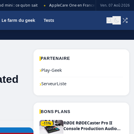
ni : ce qu’on sait
AppleCare One en France : prix, couverture et limi
Ven. 07 Aoû 2026
◆
Le farm du geek
Tests
PARTENAIRE
›
Play-Geek
ated
›
ServeurListe
BONS PLANS
RØDE RØDECaster Pro II
-11%
Console Production Audio