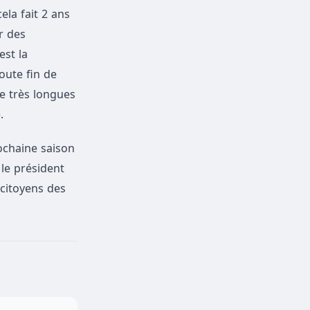
la fait 2 ans
er des
est la
oute fin de
de très longues
.
rochaine saison
 le président
 citoyens des