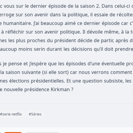
us sur le dernier épisode de la saison 2. Dans celui-ci ce
erroge sur son avenir dans la politique, il essaie de récolt
e humanitaire. J’ai beaucoup aimé ce dernier épisode car c’
éfléchir sur son avenir politique. Il dévoile même, à la t
nnes les plus proches du président décide de partir, après 
aucoup moins serin durant les décisions qu’il doit prendre
s je pense et j’espère que les épisodes d’une éventuelle p
t la saison suivante (si elle sort) car nous verrons comment
es élections présidentielles. Et une question subsiste, les
ne nouvelle présidence Kirkman ?
#serie netflix
#Séries