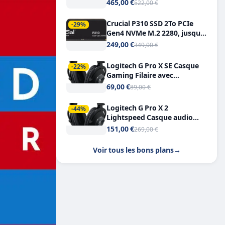
Tout-en-Un, Bluetooth et
465,00 €
522,00 €
Double USB-C
Crucial P310 SSD 2To PCIe
-29%
Gen4 NVMe M.2 2280, jusqu’à
7.100 Mo/s
249,00 €
349,00 €
Logitech G Pro X SE Casque
-22%
Gaming Filaire avec
Microphone Micro
69,00 €
89,00 €
détachable DTS Headphone X
7.1
Logitech G Pro X 2
-44%
Lightspeed Casque audio
bluetooth
151,00 €
269,00 €
Voir tous les bons plans
→