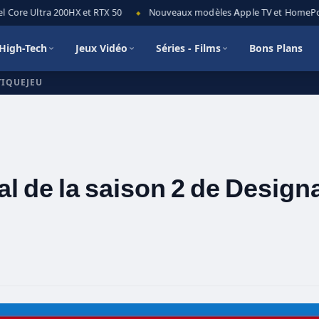
Core Ultra 200HX et RTX 50
Nouveaux modèles Apple TV et HomePod mi
◆
High-Tech
Jeux Vidéo
Séries - Films
Bons Plans
TIQUEJEU
al de la saison 2 de Design