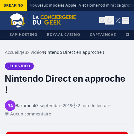
BREAKING
Nouveaux modèles Apple TV et HomePod mini : ce qu’on s
◆
ZAP-HOSTING
ROYAAL CASINO
CAPTAINCAZ
CRI
Accueil
/
Jeux Vidéo
/
Nintendo Direct en approche !
JEUX VIDÉO
✕
Nintendo Direct en approche
!
Barumonk
3 septembre 2019
🕐 2 min de lecture
💬 Aucun commentaire