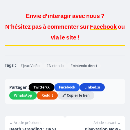
Envie d’interagir avec nous ?
N’hésitez pas à commenter sur
Facebook
ou
via le site !
Tags :
#Jeux Vidéo
#Nintendo
#nintendo direct
Partager :
Twitter/X
Facebook
LinkedIn
WhatsApp
Reddit
🔗 Copier le lien
← Article précédent
Article suivant →
Death Stranding : OVNI
PlayStation Now -