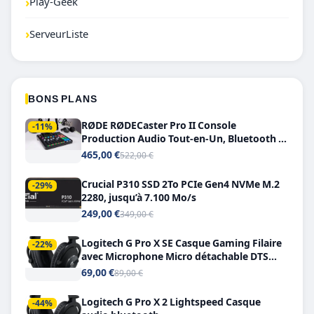
›
Play-Geek
›
ServeurListe
BONS PLANS
RØDE RØDECaster Pro II Console
-11%
Production Audio Tout-en-Un, Bluetooth et
Double USB-C
465,00 €
522,00 €
Crucial P310 SSD 2To PCIe Gen4 NVMe M.2
-29%
2280, jusqu’à 7.100 Mo/s
249,00 €
349,00 €
Logitech G Pro X SE Casque Gaming Filaire
-22%
avec Microphone Micro détachable DTS
Headphone X 7.1
69,00 €
89,00 €
Logitech G Pro X 2 Lightspeed Casque
-44%