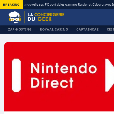
BREAKING
MSI renouvelle ses PC portables gaming Raider et Cyborg avec Int
◆
ZAP-HOSTING
ROYAAL CASINO
CAPTAINCAZ
CRI
✕