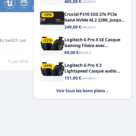
Tout-en-Un, Bluetooth et
465,00 €
522,00 €
Double USB-C
Crucial P310 SSD 2To PCIe
-29%
Gen4 NVMe M.2 2280, jusqu’à
7.100 Mo/s
249,00 €
349,00 €
Logitech G Pro X SE Casque
ndo Switch Les
-22%
Gaming Filaire avec
Microphone Micro
69,00 €
89,00 €
détachable DTS Headphone X
12 juin 2018
7.1
Logitech G Pro X 2
-44%
Lightspeed Casque audio
bluetooth
151,00 €
269,00 €
Voir tous les bons plans
→