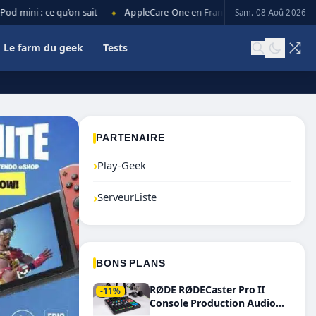
 mini : ce qu’on sait
AppleCare One en France : prix, couverture et 
Sam. 08 Aoû 2026
◆
Le farm du geek
Tests
PARTENAIRE
›
Play-Geek
›
ServeurListe
BONS PLANS
RØDE RØDECaster Pro II
-11%
Console Production Audio