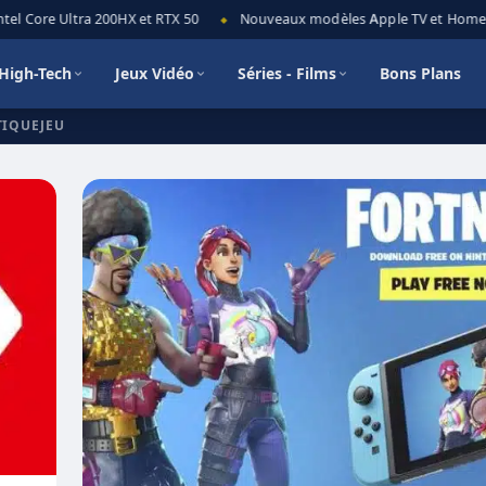
el Core Ultra 200HX et RTX 50
Nouveaux modèles Apple TV et HomePod
◆
High-Tech
Jeux Vidéo
Séries - Films
Bons Plans
TIQUEJEU