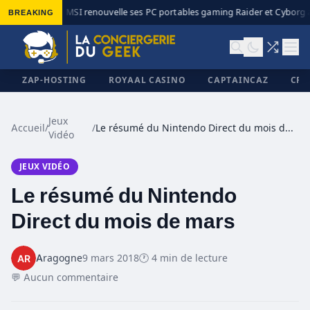
BREAKING
MSI renouvelle ses PC portables gaming Raider et Cyborg av
◆
ZAP-HOSTING
ROYAAL CASINO
CAPTAINCAZ
CRI
Jeux
Accueil
/
/
Le résumé du Nintendo Direct du mois de mars
Vidéo
✕
JEUX VIDÉO
Le résumé du Nintendo
Direct du mois de mars
Aragogne
9 mars 2018
🕐 4 min de lecture
💬 Aucun commentaire