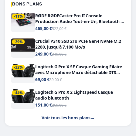
BONS PLANS
RØDE RØDECaster Pro II Console
-11%
Production Audio Tout-en-Un, Bluetooth et
Double USB-C
465,00 €
522,00 €
Crucial P310 SSD 2To PCIe Gen4 NVMe M.2
-29%
2280, jusqu’à 7.100 Mo/s
249,00 €
349,00 €
Logitech G Pro X SE Casque Gaming Filaire
-22%
avec Microphone Micro détachable DTS
Headphone X 7.1
69,00 €
89,00 €
Logitech G Pro X 2 Lightspeed Casque
-44%
audio bluetooth
151,00 €
269,00 €
Voir tous les bons plans
→