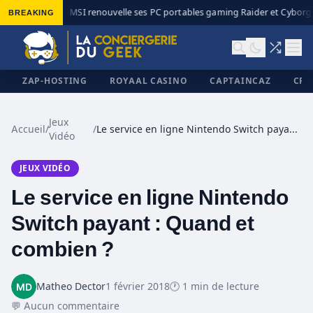
BREAKING
MSI renouvelle ses PC portables gaming Raider et Cyborg a
◆
ZAP-HOSTING
ROYAAL CASINO
CAPTAINCAZ
CRI
Jeux
Accueil
/
/
Le service en ligne Nintendo Switch payant : Quand et combien ?
Vidéo
✕
JEUX VIDÉO
Le service en ligne Nintendo
Switch payant : Quand et
combien ?
Matheo Dector
1 février 2018
🕐 1 min de lecture
💬 Aucun commentaire