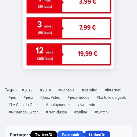
Tags :
#2017
#2018
#Console
#gaming
#internet
#jeu
#jeux
#Jeux Vidéo
#jeux-vidéos
#La toile du geek
#Le Coin du Geek
#multijoueurs
#Nintendo
#Nintendo Switch
#Non classé
#online
#switch
Partager :
Twitter/X
Facebook
LinkedIn