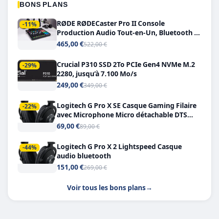
BONS PLANS
RØDE RØDECaster Pro II Console
-11%
Production Audio Tout-en-Un, Bluetooth et
Double USB-C
465,00 €
522,00 €
Crucial P310 SSD 2To PCIe Gen4 NVMe M.2
-29%
2280, jusqu’à 7.100 Mo/s
249,00 €
349,00 €
Logitech G Pro X SE Casque Gaming Filaire
-22%
avec Microphone Micro détachable DTS
Headphone X 7.1
69,00 €
89,00 €
Logitech G Pro X 2 Lightspeed Casque
-44%
audio bluetooth
151,00 €
269,00 €
Voir tous les bons plans
→