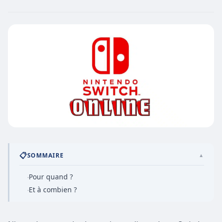
📋
SOMMAIRE
▲
Pour quand ?
·
Et à combien ?
·