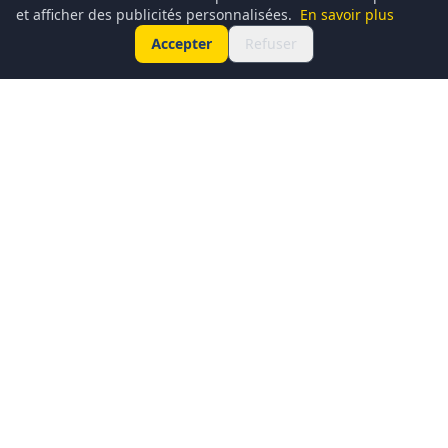
et afficher des publicités personnalisées.
En savoir plus
Accepter
Refuser
Conciergerie du Geek est un média dédié à l’actualité
technologique, au gaming, à la culture geek et au
numérique. Chaque jour, nous partageons les dernières
nouveautés, tendances et innovations à travers un contenu
clair, accessible et passionné.