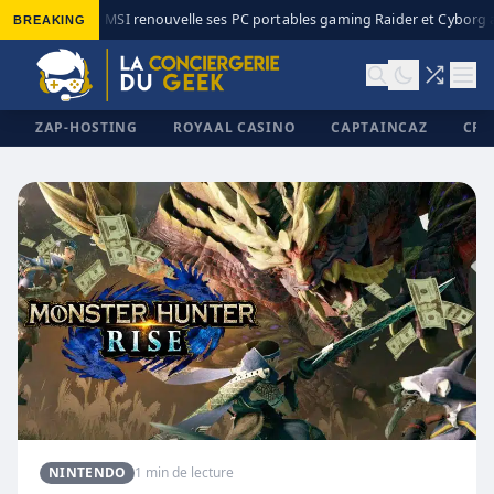
BREAKING
MSI renouvelle ses PC portables gaming Raider et Cyborg av
◆
ZAP-HOSTING
ROYAAL CASINO
CAPTAINCAZ
CRI
✕
NINTENDO
1 min de lecture