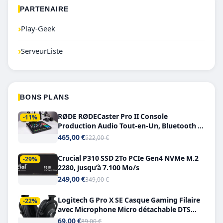
PARTENAIRE
›
Play-Geek
›
ServeurListe
BONS PLANS
RØDE RØDECaster Pro II Console
-11%
Production Audio Tout-en-Un, Bluetooth et
Double USB-C
465,00 €
522,00 €
Crucial P310 SSD 2To PCIe Gen4 NVMe M.2
-29%
2280, jusqu’à 7.100 Mo/s
249,00 €
349,00 €
Logitech G Pro X SE Casque Gaming Filaire
-22%
avec Microphone Micro détachable DTS
Headphone X 7.1
69,00 €
89,00 €