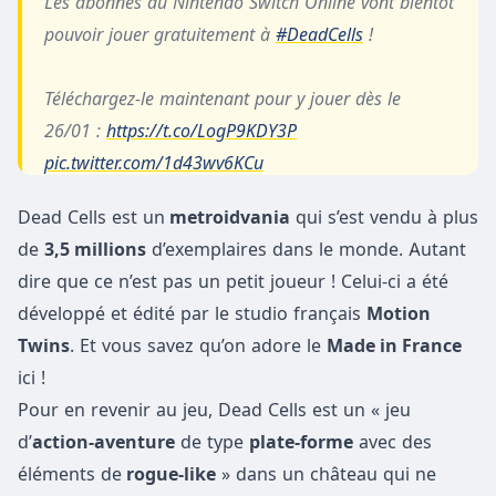
Les abonnés au Nintendo Switch Online vont bientôt
pouvoir jouer gratuitement à
#DeadCells
!
Téléchargez-le maintenant pour y jouer dès le
26/01 :
https://t.co/LogP9KDY3P
pic.twitter.com/1d43wv6KCu
Dead Cells est un
— Nintendo France (@NintendoFrance)
metroidvania
qui s’est vendu à plus
January 19,
de
2021
3,5 millions
d’exemplaires dans le monde. Autant
dire que ce n’est pas un petit joueur ! Celui-ci a été
développé et édité par le studio français
Motion
Twins
. Et vous savez qu’on adore le
Made in France
ici !
Pour en revenir au jeu, Dead Cells est un « jeu
d’
action-aventure
de type
plate-forme
avec des
éléments de
rogue-like
» dans un château qui ne