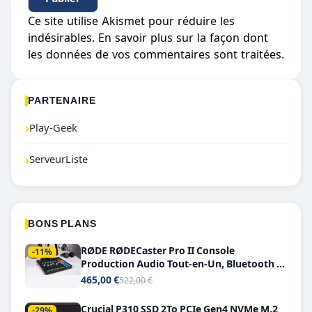
Ce site utilise Akismet pour réduire les
indésirables.
En savoir plus sur la façon dont
les données de vos commentaires sont traitées
.
PARTENAIRE
›
Play-Geek
›
ServeurListe
BONS PLANS
RØDE RØDECaster Pro II Console
-11%
Production Audio Tout-en-Un, Bluetooth et
Double USB-C
465,00 €
522,00 €
Crucial P310 SSD 2To PCIe Gen4 NVMe M.2
-29%