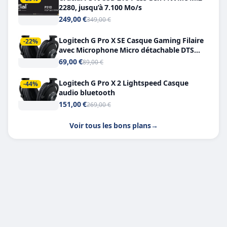
2280, jusqu’à 7.100 Mo/s
249,00 €
349,00 €
Logitech G Pro X SE Casque Gaming Filaire
-22%
avec Microphone Micro détachable DTS
Headphone X 7.1
69,00 €
89,00 €
Logitech G Pro X 2 Lightspeed Casque
-44%
audio bluetooth
151,00 €
269,00 €
Voir tous les bons plans
→