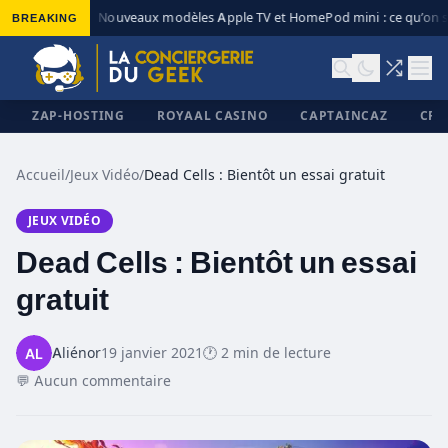
BREAKING
Nouveaux modèles Apple TV et HomePod mini : ce qu’on s
◆
ZAP-HOSTING
ROYAAL CASINO
CAPTAINCAZ
CRI
Accueil
/
Jeux Vidéo
/
Dead Cells : Bientôt un essai gratuit
JEUX VIDÉO
✕
Dead Cells : Bientôt un essai
gratuit
Aliénor
19 janvier 2021
🕐 2 min de lecture
💬 Aucun commentaire