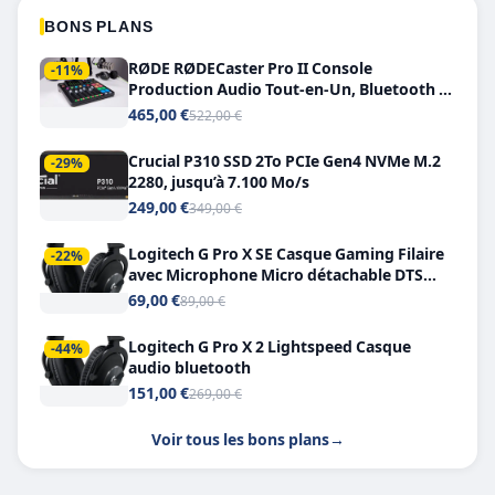
BONS PLANS
RØDE RØDECaster Pro II Console
-11%
Production Audio Tout-en-Un, Bluetooth et
Double USB-C
465,00 €
522,00 €
Crucial P310 SSD 2To PCIe Gen4 NVMe M.2
-29%
2280, jusqu’à 7.100 Mo/s
249,00 €
349,00 €
Logitech G Pro X SE Casque Gaming Filaire
-22%
avec Microphone Micro détachable DTS
Headphone X 7.1
69,00 €
89,00 €
Logitech G Pro X 2 Lightspeed Casque
-44%
audio bluetooth
151,00 €
269,00 €
Voir tous les bons plans
→