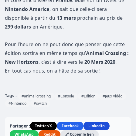
encore officialisée en
France
. Mais sur un tweet de
Nintendo America
, on sait que celle-ci sera
disponible à partir du
13 mars
prochain au prix de
299 dollars
en Amérique.
Pour l’heure on ne peut donc que penser que cette
édition sortira en même temps qu’
Animal Crossing :
New Horizons
, c’est à dire vers le
20 Mars 2020
.
En tout cas nous, on a hâte de sa sortie !
Tags :
#animal crossing
#Console
#Edition
#Jeux Vidéo
#Nintendo
#switch
Partager :
Twitter/X
Facebook
LinkedIn
WhatsApp
Reddit
🔗 Copier le lien