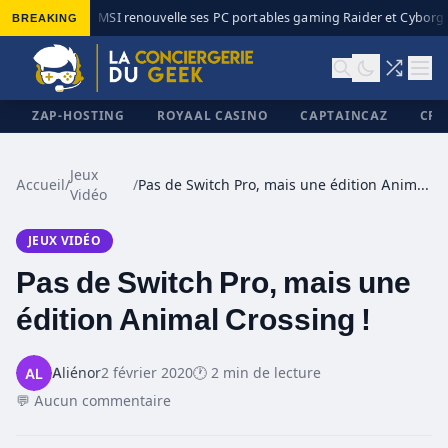
BREAKING
MSI renouvelle ses PC portables gaming Raider et Cyborg a
◆
ZAP-HOSTING
ROYAAL CASINO
CAPTAINCAZ
CRI
Jeux
Accueil
/
/
Pas de Switch Pro, mais une édition Animal Crossing !
Vidéo
✕
JEUX VIDÉO
Pas de Switch Pro, mais une
édition Animal Crossing !
Aliénor
2 février 2020
🕐 2 min de lecture
💬 Aucun commentaire