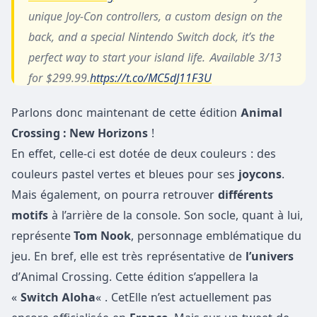
unique Joy-Con controllers, a custom design on the
back, and a special Nintendo Switch dock, it’s the
perfect way to start your island life. Available 3/13
for $299.99.
https://t.co/MC5dJ11F3U
pic.twitter.com/VigTPi4NDB
Parlons donc maintenant de cette édition
Animal
Crossing : New Horizons
— Nintendo of America (@NintendoAmerica)
!
En effet, celle-ci est dotée de deux couleurs : des
January 31, 2020
couleurs pastel vertes et bleues pour ses
joycons
.
Mais également, on pourra retrouver
différents
motifs
à l’arrière de la console. Son socle, quant à lui,
représente
Tom Nook
, personnage emblématique du
jeu. En bref, elle est très représentative de
l’univers
d’Animal Crossing. Cette édition s’appellera la
«
Switch Aloha
« . CetElle n’est actuellement pas