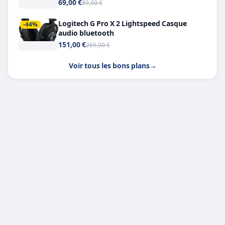
Headphone X 7.1
69,00 €
89,00 €
Logitech G Pro X 2 Lightspeed Casque
-44%
audio bluetooth
151,00 €
269,00 €
Voir tous les bons plans
→