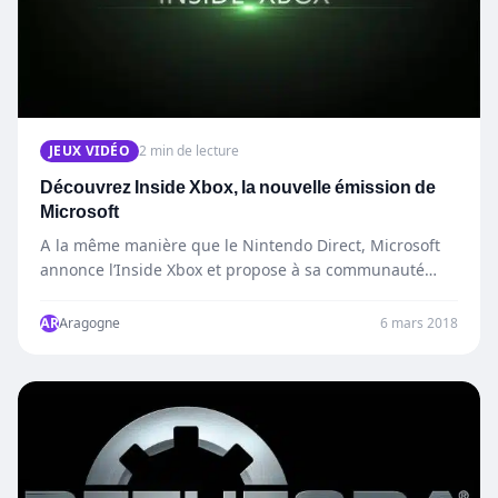
JEUX VIDÉO
2 min de lecture
Découvrez Inside Xbox, la nouvelle émission de
Microsoft
A la même manière que le Nintendo Direct, Microsoft
annonce l’Inside Xbox et propose à sa communauté
de…
AR
Aragogne
6 mars 2018