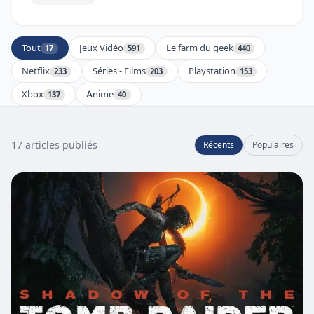
Tout
Jeux Vidéo
Le farm du geek
17
591
440
Netflix
Séries - Films
Playstation
233
203
153
Xbox
Anime
137
40
17 articles publiés
Récents
Populaires