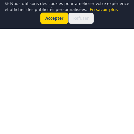
🍪 Nous utilisons des cookies pour améliorer votre expérience
et afficher des publicités personnalisées.
En savoir plus
Accepter
Refuser
Conciergerie du Geek est un média dédié à l’actualité
technologique, au gaming, à la culture geek et au
numérique. Chaque jour, nous partageons les dernières
nouveautés, tendances et innovations à travers un contenu
clair, accessible et passionné.