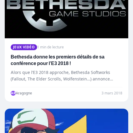
JEUX VIDÉO
1 min de lecture
Bethesda donne les premiers détails de sa
conférence pour l’E3 2018 !
Alors que l’E3 2018 approche, Bethesda Softworks
(Fallout, The Elder Scrolls, Wolfenstein…) annonce
aujourd’hui les premiers détails de…
AR
Aragogne
3 mars 2018