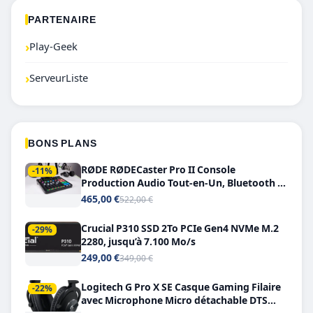
PARTENAIRE
›
Play-Geek
›
ServeurListe
BONS PLANS
RØDE RØDECaster Pro II Console
-11%
Production Audio Tout-en-Un, Bluetooth et
Double USB-C
465,00 €
522,00 €
Crucial P310 SSD 2To PCIe Gen4 NVMe M.2
-29%
2280, jusqu’à 7.100 Mo/s
249,00 €
349,00 €
Logitech G Pro X SE Casque Gaming Filaire
-22%
avec Microphone Micro détachable DTS