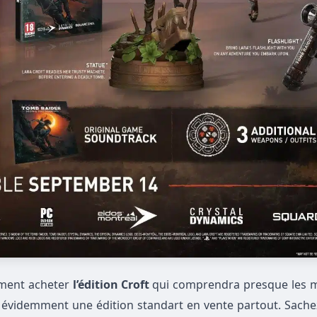
lement acheter
l’édition Croft
qui comprendra presque les
era évidemment une édition standart en vente partout. Sache