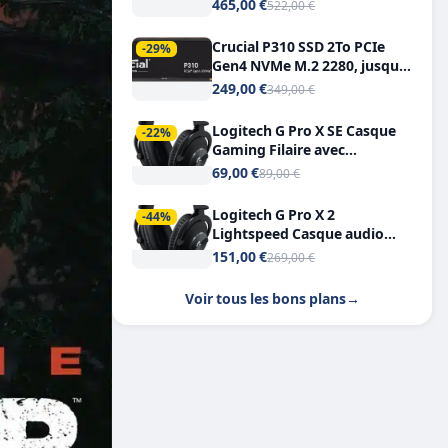
Tout-en-Un, Bluetooth et
465,00 €
522,00 €
Double USB-C
Crucial P310 SSD 2To PCIe
-29%
Gen4 NVMe M.2 2280, jusqu’à
7.100 Mo/s
249,00 €
349,00 €
Logitech G Pro X SE Casque
-22%
Gaming Filaire avec
Microphone Micro
69,00 €
89,00 €
détachable DTS Headphone X
7.1
Logitech G Pro X 2
-44%
Lightspeed Casque audio
bluetooth
151,00 €
269,00 €
Voir tous les bons plans
→