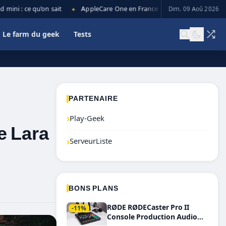
i : ce qu’on sait
AppleCare One en France : prix, couverture et limit
Dim. 09 Aoû 2026
◆
Le farm du geek
Tests
PARTENAIRE
›
Play-Geek
e Lara
›
ServeurListe
BONS PLANS
RØDE RØDECaster Pro II
-11%
Console Production Audio