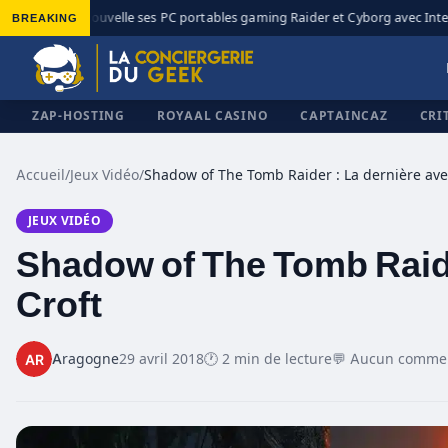
BREAKING
MSI renouvelle ses PC portables gaming Raider et Cyborg avec Intel C
◆
ZAP-HOSTING
ROYAAL CASINO
CAPTAINCAZ
CRI
Accueil
/
Jeux Vidéo
/
JEUX VIDÉO
✕
Shadow of The Tomb Raide
Croft
Aragogne
29 avril 2018
🕐 2 min de lecture
💬 Aucun comme