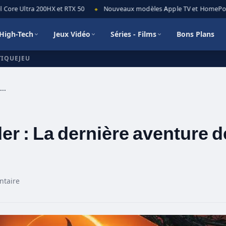
ore Ultra 200HX et RTX 50
Nouveaux modèles Apple TV et HomePod min
◆
High-Tech
Jeux Vidéo
Séries - Films
Bons Plans
TIQUEJEU
Shadow of The Tomb Raider : La dernière aventure de Lara Croft
r : La dernière aventure d
ntaire