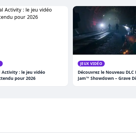
O
JEUX VIDÉO
Activity : le jeu vidéo
Découvrez le Nouveau DLC
attendu pour 2026
Jam™ Showdown – Grave Di
: Trois Versions Épiques du
Légendaire !