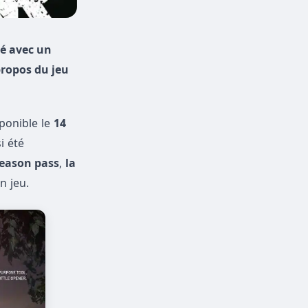
ué avec un
propos du jeu
sponible le
14
i été
eason pass
,
la
n jeu.