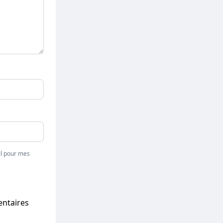
l pour mes
entaires