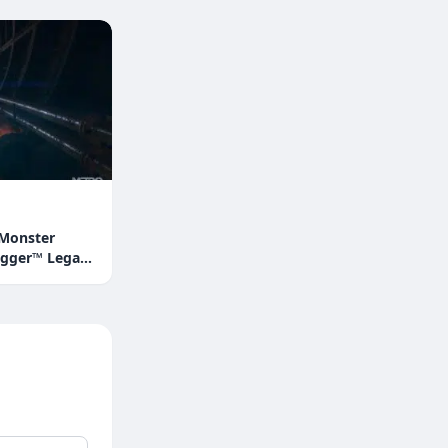
 Monster
gger™ Legacy
 Camion