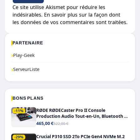
Ce site utilise Akismet pour réduire les
indésirables.
En savoir plus sur la façon dont
les données de vos commentaires sont traitées
.
PARTENAIRE
›
Play-Geek
›
ServeurListe
BONS PLANS
RØDE RØDECaster Pro II Console
-11%
Production Audio Tout-en-Un, Bluetooth et
Double USB-C
465,00 €
522,00 €
Crucial P310 SSD 2To PCIe Gen4 NVMe M.2
-29%