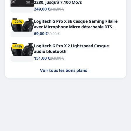
2280, jusqu’à 7.100 Mo/s
249,00 €
349,00 €
Logitech G Pro X SE Casque Gaming Filaire
-22%
avec Microphone Micro détachable DTS
Headphone X 7.1
69,00 €
89,00 €
Logitech G Pro X 2 Lightspeed Casque
-44%
audio bluetooth
151,00 €
269,00 €
Voir tous les bons plans
→