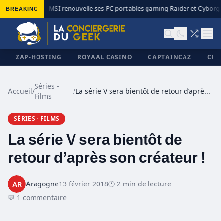
BREAKING
MSI renouvelle ses PC portables gaming Raider et Cyborg a
◆
ZAP-HOSTING
ROYAAL CASINO
CAPTAINCAZ
CRI
Séries -
Accueil
/
/
La série V sera bientôt de retour d’après son créateur !
Films
✕
SÉRIES - FILMS
La série V sera bientôt de
retour d’après son créateur !
Aragogne
13 février 2018
🕐 2 min de lecture
💬 1 commentaire