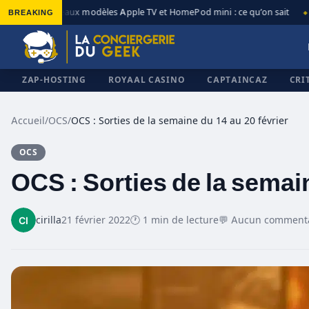
BREAKING
Nouveaux modèles Apple TV et HomePod mini : ce qu’on sait
◆
◆
ZAP-HOSTING
ROYAAL CASINO
CAPTAINCAZ
CRI
Accueil
/
OCS
/
OCS : Sorties de la semaine du 14 au 20 février
OCS
✕
OCS : Sorties de la semain
cirilla
21 février 2022
🕐 1 min de lecture
💬 Aucun comment