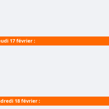
eudi 17 février :
dredi 18 février
: