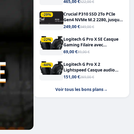
Tout-en-Un, Bluetooth et
465,00 €
522,00 €
Double USB-C
Crucial P310 SSD 2To PCIe
-29%
Gen4 NVMe M.2 2280, jusqu’à
7.100 Mo/s
249,00 €
349,00 €
Logitech G Pro X SE Casque
-22%
Gaming Filaire avec
Microphone Micro
69,00 €
89,00 €
détachable DTS Headphone X
7.1
Logitech G Pro X 2
-44%
Lightspeed Casque audio
bluetooth
151,00 €
269,00 €
Voir tous les bons plans
→