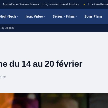
AppleCare One en France : prix, couverture et limites
The Gentlemen sa
◆
High-Tech
Jeux Vidéo
Séries - Films
Bons Plans
TIQUEJEU
e du 14 au 20 février
aire