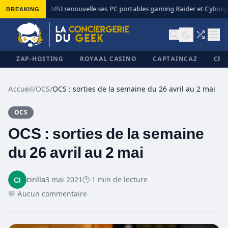
BREAKING
MSI renouvelle ses PC portables gaming Raider et Cyborg a
◆
ZAP-HOSTING
ROYAAL CASINO
CAPTAINCAZ
CRI
Accueil
/
OCS
/
OCS : sorties de la semaine du 26 avril au 2 mai
OCS
✕
OCS : sorties de la semaine
du 26 avril au 2 mai
cirilla
3 mai 2021
🕐 1 min de lecture
💬 Aucun commentaire