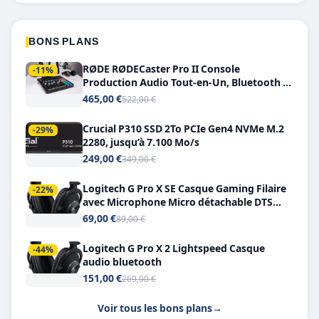
BONS PLANS
RØDE RØDECaster Pro II Console
-11%
Production Audio Tout-en-Un, Bluetooth et
Double USB-C
465,00 €
522,00 €
Crucial P310 SSD 2To PCIe Gen4 NVMe M.2
-29%
2280, jusqu’à 7.100 Mo/s
249,00 €
349,00 €
Logitech G Pro X SE Casque Gaming Filaire
-22%
avec Microphone Micro détachable DTS
Headphone X 7.1
69,00 €
89,00 €
Logitech G Pro X 2 Lightspeed Casque
-44%
audio bluetooth
151,00 €
269,00 €
Voir tous les bons plans
→