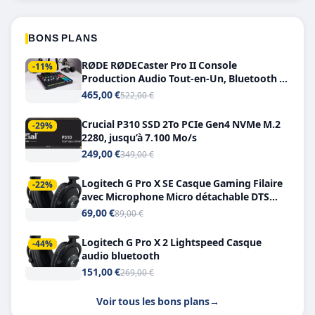
BONS PLANS
RØDE RØDECaster Pro II Console
-11%
Production Audio Tout-en-Un, Bluetooth et
Double USB-C
465,00 €
522,00 €
Crucial P310 SSD 2To PCIe Gen4 NVMe M.2
-29%
2280, jusqu’à 7.100 Mo/s
249,00 €
349,00 €
Logitech G Pro X SE Casque Gaming Filaire
-22%
avec Microphone Micro détachable DTS
Headphone X 7.1
69,00 €
89,00 €
Logitech G Pro X 2 Lightspeed Casque
-44%
audio bluetooth
151,00 €
269,00 €
Voir tous les bons plans
→