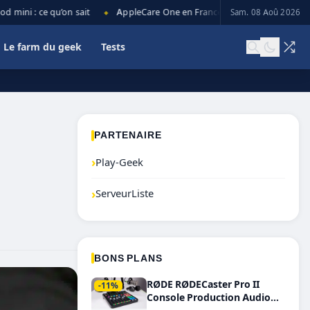
ni : ce qu’on sait
AppleCare One en France : prix, couverture et lim
Sam. 08 Aoû 2026
◆
Le farm du geek
Tests
PARTENAIRE
›
Play-Geek
›
ServeurListe
BONS PLANS
RØDE RØDECaster Pro II
-11%
Console Production Audio