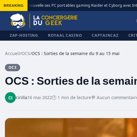
BREAKING
MSI renouvelle ses PC portables gaming Raider et Cyborg avec Intel
◆
ZAP-HOSTING
ROYAAL CASINO
CAPTAINCAZ
CRI
Accueil
/
OCS
/
OCS : Sorties de la semaine du 9 au 15 mai
OCS
✕
OCS : Sorties de la semai
cirilla
16 mai 2022
🕐 1 min de lecture
💬 Aucun commentair