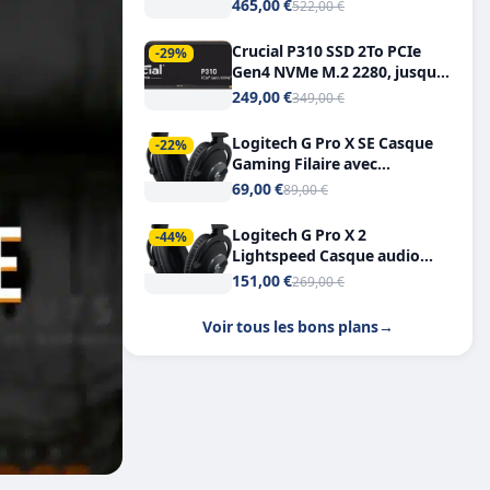
Tout-en-Un, Bluetooth et
465,00 €
522,00 €
Double USB-C
Crucial P310 SSD 2To PCIe
-29%
Gen4 NVMe M.2 2280, jusqu’à
7.100 Mo/s
249,00 €
349,00 €
Logitech G Pro X SE Casque
-22%
Gaming Filaire avec
Microphone Micro
69,00 €
89,00 €
détachable DTS Headphone X
7.1
Logitech G Pro X 2
-44%
Lightspeed Casque audio
bluetooth
151,00 €
269,00 €
Voir tous les bons plans
→