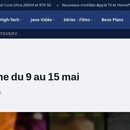
 Core Ultra 200HX et RTX 50
Nouveaux modèles Apple TV et HomePod mi
◆
High-Tech
Jeux Vidéo
Séries - Films
Bons Plans
TIQUEJEU
ne du 9 au 15 mai
e