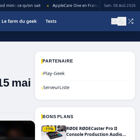
ni : ce qu’on sait
AppleCare One en France : prix, couverture et lim
Sam. 08 Aoû 2026
◆
Le farm du geek
Tests
PARTENAIRE
›
Play-Geek
15 mai
›
ServeurListe
BONS PLANS
RØDE RØDECaster Pro II
-11%
Console Production Audio