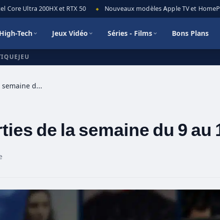
Core Ultra 200HX et RTX 50
Nouveaux modèles Apple TV et HomePod mi
◆
High-Tech
Jeux Vidéo
Séries - Films
Bons Plans
TIQUEJEU
Amazon Prime Video : Sorties de la semaine du 9 au 15 mai
ies de la semaine du 9 au 
e