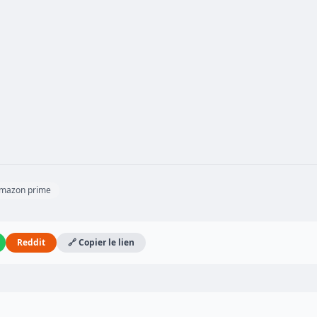
amazon prime
Reddit
🔗 Copier le lien