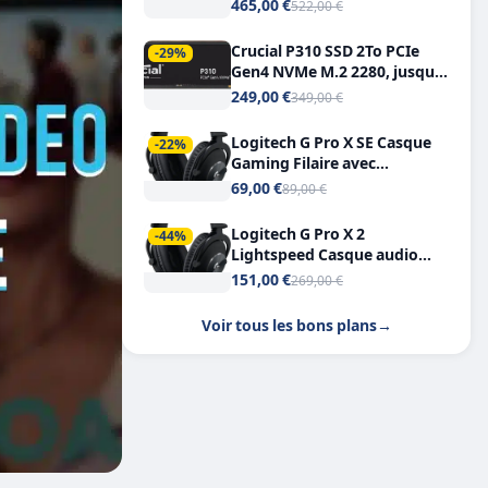
Tout-en-Un, Bluetooth et
465,00 €
522,00 €
Double USB-C
Crucial P310 SSD 2To PCIe
-29%
Gen4 NVMe M.2 2280, jusqu’à
7.100 Mo/s
249,00 €
349,00 €
Logitech G Pro X SE Casque
-22%
Gaming Filaire avec
Microphone Micro
69,00 €
89,00 €
détachable DTS Headphone X
7.1
Logitech G Pro X 2
-44%
Lightspeed Casque audio
bluetooth
151,00 €
269,00 €
Voir tous les bons plans
→