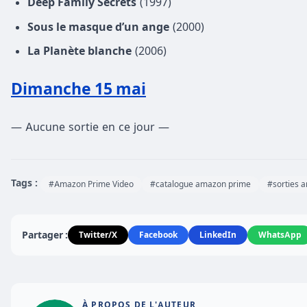
Deep Family Secrets
(1997)
Sous le masque d’un ange
(2000)
La Planète blanche
(2006)
Dimanche 15 mai
— Aucune sortie en ce jour —
Tags :
#Amazon Prime Video
#catalogue amazon prime
#sorties 
Partager :
Twitter/X
Facebook
LinkedIn
WhatsApp
À PROPOS DE L'AUTEUR