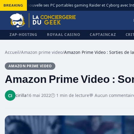
BREAKING
MSI renouvelle ses PC portables gaming Raider et Cyborg avec Intel 
◆
ZAP-HOSTING
ROYAAL CASINO
CAPTAINCAZ
CRI
Accueil
/
Amazon prime video
/
AMAZON PRIME VIDEO
✕
Amazon Prime Video : Sort
cirilla
16 mai 2022
🕐 1 min de lecture
💬 Aucun commentair