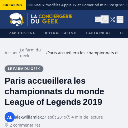
BREAKING
Nouveaux modèles Apple TV et HomePod mini : ce qu’on sa
◆
ZAP-HOSTING
ROYAAL CASINO
CAPTAINCAZ
CRI
Le farm du
Accueil
/
/
Paris accueillera les championnats du monde League of Legends 2019
geek
✕
LE FARM DU GEEK
Paris accueillera les
championnats du monde
League of Legends 2019
alexwilliamlex
27 août 2019
🕐 4 min de lecture
💬 2 commentaires