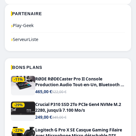
PARTENAIRE
›
Play-Geek
›
ServeurListe
BONS PLANS
RØDE RØDECaster Pro II Console
-11%
Production Audio Tout-en-Un, Bluetooth et
Double USB-C
465,00 €
522,00 €
Crucial P310 SSD 2To PCIe Gen4 NVMe M.2
-29%
2280, jusqu’à 7.100 Mo/s
249,00 €
349,00 €
Logitech G Pro X SE Casque Gaming Filaire
-22%
avec Microphone Micro détachable DTS