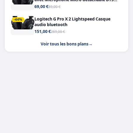
Headphone X 7.1
69,00 €
89,00 €
Logitech G Pro X 2 Lightspeed Casque
-44%
audio bluetooth
151,00 €
269,00 €
Voir tous les bons plans
→