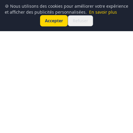
🍪 Nous utilisons des cookies pour améliorer votre expérience
et afficher des publicités personnalisées.
En savoir plus
Accepter
Refuser
Conciergerie du Geek est un média dédié à l’actualité
technologique, au gaming, à la culture geek et au
numérique. Chaque jour, nous partageons les dernières
nouveautés, tendances et innovations à travers un contenu