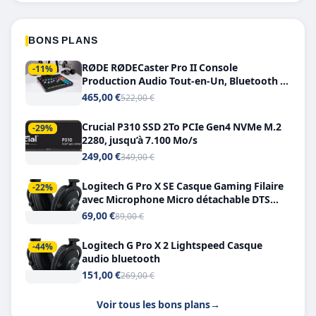
BONS PLANS
RØDE RØDECaster Pro II Console
-11%
Production Audio Tout-en-Un, Bluetooth et
Double USB-C
465,00 €
522,00 €
Crucial P310 SSD 2To PCIe Gen4 NVMe M.2
-29%
2280, jusqu’à 7.100 Mo/s
249,00 €
349,00 €
Logitech G Pro X SE Casque Gaming Filaire
-22%
avec Microphone Micro détachable DTS
Headphone X 7.1
69,00 €
89,00 €
Logitech G Pro X 2 Lightspeed Casque
-44%
audio bluetooth
151,00 €
269,00 €
Voir tous les bons plans
→