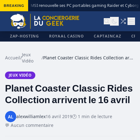
BREAKING
MSI renouvelle ses PC portables gaming Raider et Cyborg a
◆
ZAP-HOSTING
ROYAAL CASINO
CAPTAINCAZ
CRI
Jeux
Accueil
/
/
Planet Coaster Classic Rides Collection arrivent le 16 avril
Vidéo
✕
JEUX VIDÉO
Planet Coaster Classic Rides
Collection arrivent le 16 avril
alexwilliamlex
16 avril 2019
🕐 1 min de lecture
💬 Aucun commentaire