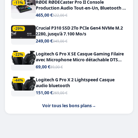
RØDE RØDECaster Pro II Console
-11%
Production Audio Tout-en-Un, Bluetooth et
Double USB-C
465,00 €
522,00 €
Crucial P310 SSD 2To PCIe Gen4 NVMe M.2
-29%
2280, jusqu’à 7.100 Mo/s
249,00 €
349,00 €
Logitech G Pro X SE Casque Gaming Filaire
-22%
avec Microphone Micro détachable DTS
Headphone X 7.1
69,00 €
89,00 €
Logitech G Pro X 2 Lightspeed Casque
-44%
audio bluetooth
151,00 €
269,00 €
Voir tous les bons plans
→