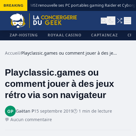
BREAKING
MSI renouvelle ses PC portables gaming Raider et Cyborg a
◆
ZAP-HOSTING
ROYAAL CASINO
CAPTAINCAZ
CRI
Accueil
/
Playclassic.games ou comment jouer à des jeux rétro via son navigateur
Playclassic.games ou
✕
comment jouer à des jeux
rétro via son navigateur
Gaëtan P
15 septembre 2019
🕐 1 min de lecture
💬 Aucun commentaire