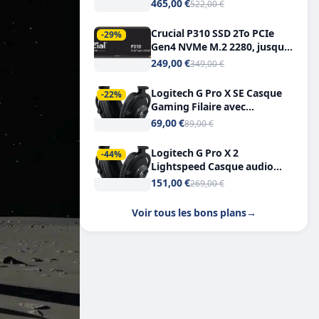
Tout-en-Un, Bluetooth et
465,00 €
522,00 €
Double USB-C
Crucial P310 SSD 2To PCIe
-29%
Gen4 NVMe M.2 2280, jusqu’à
7.100 Mo/s
249,00 €
349,00 €
Logitech G Pro X SE Casque
-22%
Gaming Filaire avec
Microphone Micro
69,00 €
89,00 €
détachable DTS Headphone X
7.1
Logitech G Pro X 2
-44%
Lightspeed Casque audio
bluetooth
151,00 €
269,00 €
Voir tous les bons plans
→