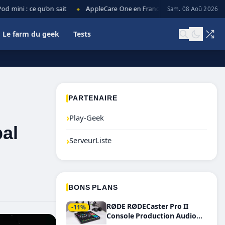
ini : ce qu’on sait
AppleCare One en France : prix, couverture et li
Sam. 08 Aoû 2026
◆
Le farm du geek
Tests
PARTENAIRE
›
Play-Geek
bal
›
ServeurListe
BONS PLANS
RØDE RØDECaster Pro II
-11%
Console Production Audio