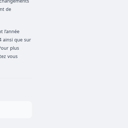
es changements
nt de
t l’année
4 ainsi que sur
Pour plus
ltez vous