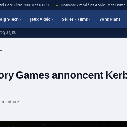
 Core Ultra 200HX et RTX 50
Nouveaux modèles Apple TV et HomePod m
◆
High-Tech
Jeux Vidéo
Séries - Films
Bons Plans
TIQUEJEU
 Theory Games annoncent Kerbal Space Program 2
heory Games annoncent Ker
mmentaire