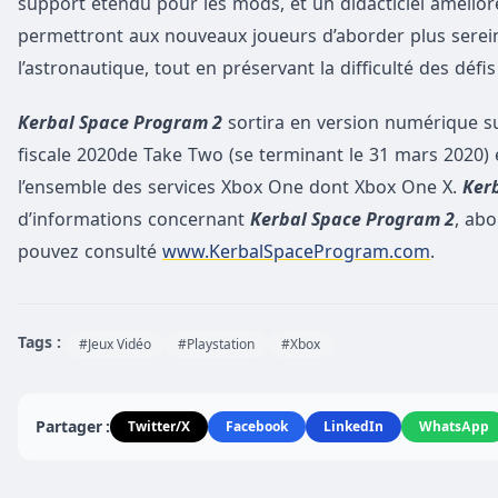
support étendu pour les mods, et un didacticiel amélior
permettront aux nouveaux joueurs d’aborder plus serein
l’astronautique, tout en préservant la difficulté des défi
Kerbal Space Program 2
sortira en version numérique su
fiscale 2020de Take Two (se terminant le 31 mars 2020) 
l’ensemble des services Xbox One dont Xbox One X.
Ker
d’informations concernant
Kerbal Space Program 2
, ab
pouvez consulté
www.KerbalSpaceProgram.com
.
Tags :
#Jeux Vidéo
#Playstation
#Xbox
Partager :
Twitter/X
Facebook
LinkedIn
WhatsApp