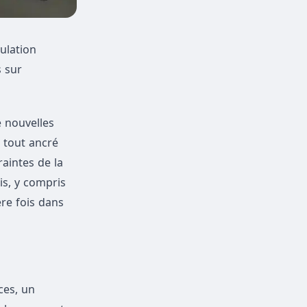
mulation
s sur
 nouvelles
e tout ancré
raintes de la
is, y compris
ère fois dans
ces, un