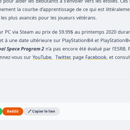
é pour aider les débutants à s’envoler vers les étoiles. C
ement la courbe d’apprentissage de ce qui est littéraleme
s les plus avancés pour les joueurs vétérans.
r PC via Steam au prix de 59.99$ au printemps 2020 duran
et à une date ultérieure sur PlayStation®4 et PlayStation®
bal Space Program 2
n’a pas encore été évalué par l’ESRB. 
onnez-vous sur
YouTube
,
Twitter
, page
Facebook
, et consu
Reddit
🔗 Copier le lien