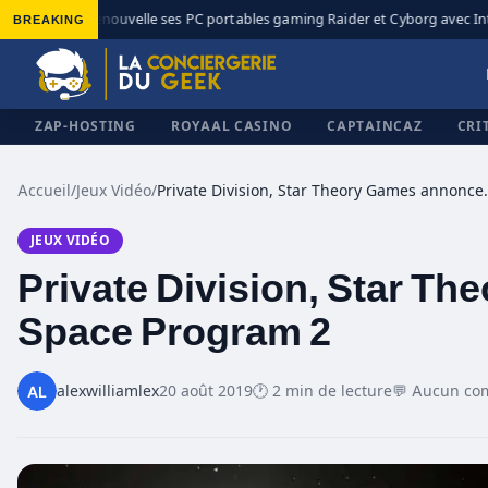
BREAKING
MSI renouvelle ses PC portables gaming Raider et Cyborg avec Intel
◆
ZAP-HOSTING
ROYAAL CASINO
CAPTAINCAZ
CRI
Accueil
/
Jeux Vidéo
/
Private Division, Star
JEUX VIDÉO
✕
Private Division, Star T
Space Program 2
alexwilliamlex
20 août 2019
🕐 2 min de lecture
💬 Aucun co