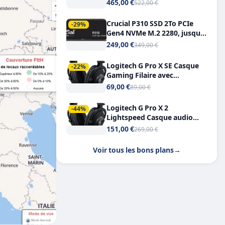
Tout-en-Un, Bluetooth et
465,00 €
522,00 €
Double USB-C
Crucial P310 SSD 2To PCIe
-29%
Gen4 NVMe M.2 2280, jusqu’à
7.100 Mo/s
249,00 €
349,00 €
Logitech G Pro X SE Casque
-22%
Gaming Filaire avec
Microphone Micro
69,00 €
89,00 €
détachable DTS Headphone X
7.1
Logitech G Pro X 2
-44%
Lightspeed Casque audio
bluetooth
151,00 €
269,00 €
Voir tous les bons plans
→