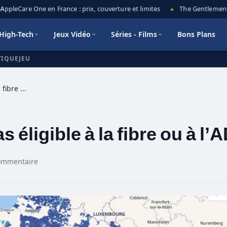
pleCare One en France : prix, couverture et limites
The Gentlemen sais
◆
High-Tech
Jeux Vidéo
Séries - Films
Bons Plans
TIQUEJEU
Que faire si vous n’êtes pas éligible à la fibre ou à l’ADSL ?
s éligible à la fibre ou à l’
ommentaire