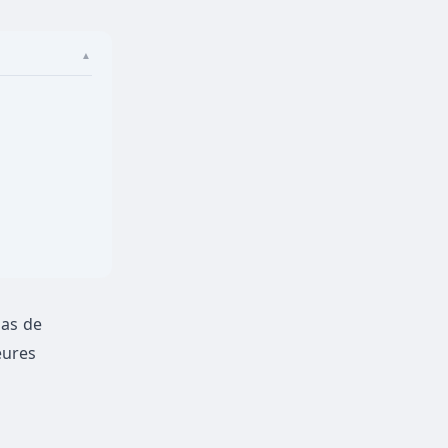
▲
Pas de
eures