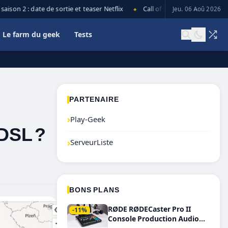
on 2 : date de sortie et teaser Netflix
Call of Duty: Black Ops 7 lance
Jeu. 06 Aoû 2026
◆
Le farm du geek
Tests
PARTENAIRE
›
Play-Geek
ADSL ?
›
ServeurListe
BONS PLANS
RØDE RØDECaster Pro II
-11%
Console Production Audio