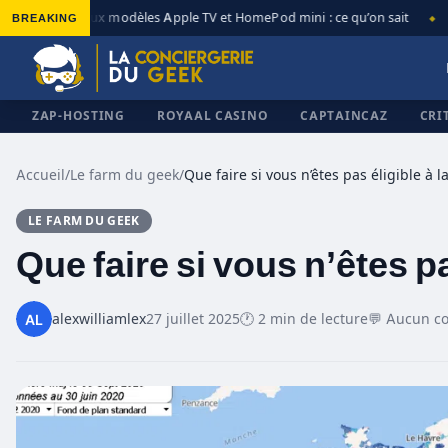
BREAKING
Nouveaux modèles Apple TV et HomePod mini : ce qu’on sait
Ap
◆
◆
ZAP-HOSTING
ROYAAL CASINO
CAPTAINCAZ
CRI
Accueil
/
Le farm du geek
/
LE FARM DU GEEK
✕
Que faire si vous n’êtes pa
alexwilliamlex
27 juillet 2025
🕐 2 min de lecture
💬 Aucun c