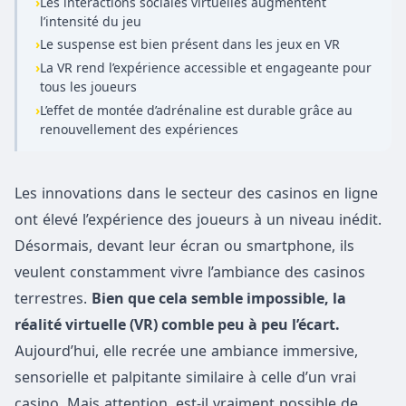
›
Les interactions sociales virtuelles augmentent
l’intensité du jeu
›
Le suspense est bien présent dans les jeux en VR
›
La VR rend l’expérience accessible et engageante pour
tous les joueurs
›
L’effet de montée d’adrénaline est durable grâce au
renouvellement des expériences
Les innovations dans le secteur des casinos en ligne
ont élevé l’expérience des joueurs à un niveau inédit.
Désormais, devant leur écran ou smartphone, ils
veulent constamment vivre l’ambiance des casinos
terrestres.
Bien que cela semble impossible, la
réalité virtuelle (VR) comble peu à peu l’écart.
Aujourd’hui, elle recrée une ambiance immersive,
sensorielle et palpitante similaire à celle d’un vrai
casino. Mais attention, est-il vraiment possible de