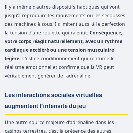
Il y a même d’autres dispositifs haptiques qui vont
jusqu’à reproduire les mouvements ou les secousses
des machines à sous. Ils imitent aussi à la perfection
la tension d’une roulette qui ralentit.
Conséquence,
votre corps réagit naturellement, avec un rythme
cardiaque accéléré ou une tension musculaire
légère.
C’est ce conditionnement qui renforce le
réalisme émotionnel et confirme que la VR peut
véritablement générer de l’adrénaline.
Les interactions sociales virtuelles
augmentent l’intensité du jeu
Une autre source majeure d’adrénaline dans les
casinos terrestres, c’est la présence des autres