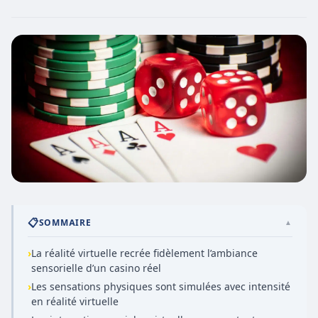
📋
SOMMAIRE
▲
›
La réalité virtuelle recrée fidèlement l’ambiance
sensorielle d’un casino réel
›
Les sensations physiques sont simulées avec intensité
en réalité virtuelle