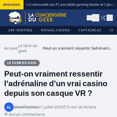
BREAKING
MSI renouvelle ses PC portables gaming Raider et Cyborg a
◆
ZAP-HOSTING
ROYAAL CASINO
CAPTAINCAZ
CRI
Le farm du
Accueil
/
/
Peut-on vraiment ressentir l’adrénaline d’un vrai casino depuis son casque VR ?
geek
✕
LE FARM DU GEEK
Peut-on vraiment ressentir
l’adrénaline d’un vrai casino
depuis son casque VR ?
alexwilliamlex
27 juillet 2025
🕐 6 min de lecture
💬 Aucun commentaire