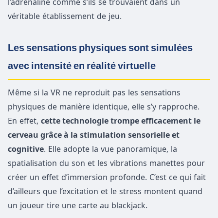
l’adrénaline comme s’ils se trouvaient dans un
véritable établissement de jeu.
Les sensations physiques sont simulées
avec intensité en réalité virtuelle
Même si la VR ne reproduit pas les sensations
physiques de manière identique, elle s’y rapproche.
En effet,
cette technologie trompe efficacement le
cerveau grâce à la stimulation sensorielle et
cognitive
. Elle adopte la vue panoramique, la
spatialisation du son et les vibrations manettes pour
créer un effet d’immersion profonde. C’est ce qui fait
d’ailleurs que l’excitation et le stress montent quand
un joueur tire une carte au blackjack.