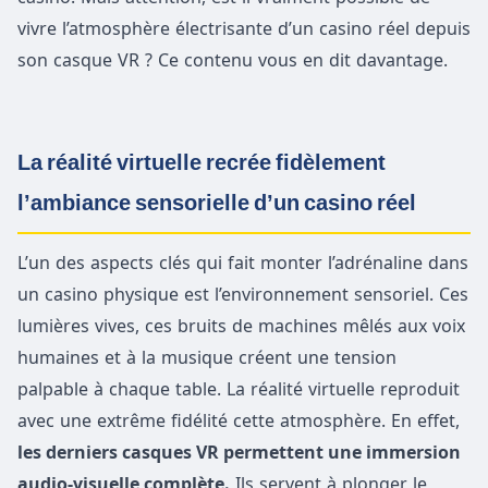
vivre l’atmosphère électrisante d’un casino réel depuis
son casque VR ? Ce contenu vous en dit davantage.
La réalité virtuelle recrée fidèlement
l’ambiance sensorielle d’un casino réel
L’un des aspects clés qui fait monter l’adrénaline dans
un casino physique est l’environnement sensoriel. Ces
lumières vives, ces bruits de machines mêlés aux voix
humaines et à la musique créent une tension
palpable à chaque table. La réalité virtuelle reproduit
avec une extrême fidélité cette atmosphère. En effet,
les derniers casques VR permettent une immersion
audio-visuelle complète.
Ils servent à plonger le