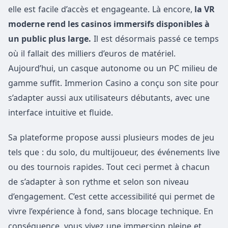
elle est facile d’accès et engageante. Là encore,
la VR
moderne rend les casinos immersifs disponibles à
un public plus large.
Il est désormais passé ce temps
où il fallait des milliers d’euros de matériel.
Aujourd’hui, un casque autonome ou un PC milieu de
gamme suffit. Immerion Casino a conçu son site pour
s’adapter aussi aux utilisateurs débutants, avec une
interface intuitive et fluide.
Sa plateforme propose aussi plusieurs modes de jeu
tels que : du solo, du multijoueur, des événements live
ou des tournois rapides. Tout ceci permet à chacun
de s’adapter à son rythme et selon son niveau
d’engagement. C’est cette accessibilité qui permet de
vivre l’expérience à fond, sans blocage technique. En
conséquence, vous vivez une immersion pleine et