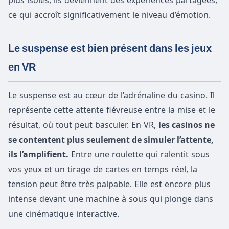
plus isolés, ils deviennent des expériences partagées,
ce qui accroît significativement le niveau d’émotion.
Le suspense est bien présent dans les jeux
en VR
Le suspense est au cœur de l’adrénaline du casino. Il
représente cette attente fiévreuse entre la mise et le
résultat, où tout peut basculer. En VR,
les casinos ne
se contentent plus seulement de simuler l’attente,
ils l’amplifient.
Entre une roulette qui ralentit sous
vos yeux et un tirage de cartes en temps réel, la
tension peut être très palpable. Elle est encore plus
intense devant une machine à sous qui plonge dans
une cinématique interactive.