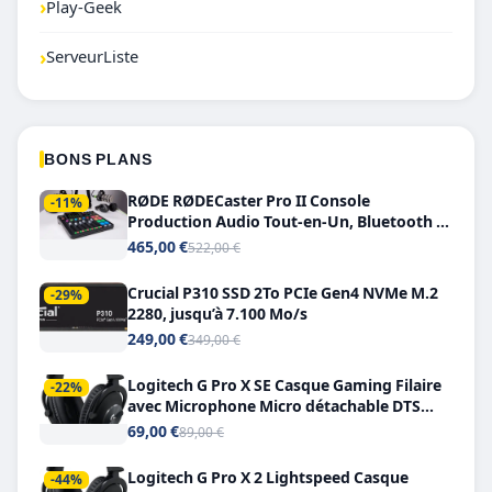
›
Play-Geek
›
ServeurListe
BONS PLANS
RØDE RØDECaster Pro II Console
-11%
Production Audio Tout-en-Un, Bluetooth et
Double USB-C
465,00 €
522,00 €
Crucial P310 SSD 2To PCIe Gen4 NVMe M.2
-29%
2280, jusqu’à 7.100 Mo/s
249,00 €
349,00 €
Logitech G Pro X SE Casque Gaming Filaire
-22%
avec Microphone Micro détachable DTS
Headphone X 7.1
69,00 €
89,00 €
Logitech G Pro X 2 Lightspeed Casque
-44%