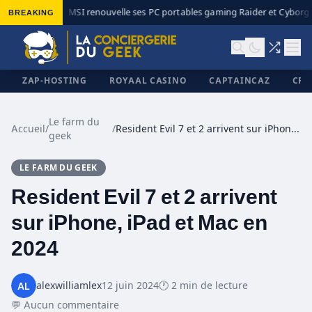
BREAKING
MSI renouvelle ses PC portables gaming Raider et Cyborg a
◆
ZAP-HOSTING
ROYAAL CASINO
CAPTAINCAZ
CRI
Le farm du
Accueil
/
/
Resident Evil 7 et 2 arrivent sur iPhone, iPad et Mac en 2024
geek
✕
LE FARM DU GEEK
Resident Evil 7 et 2 arrivent
sur iPhone, iPad et Mac en
2024
alexwilliamlex
12 juin 2024
🕐 2 min de lecture
💬 Aucun commentaire