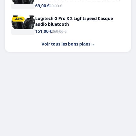
Headphone X 7.1
69,00 €
89,00 €
Logitech G Pro X 2 Lightspeed Casque
-44%
audio bluetooth
151,00 €
269,00 €
Voir tous les bons plans
→