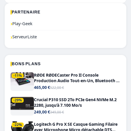
PARTENAIRE
›
Play-Geek
›
ServeurListe
BONS PLANS
RØDE RØDECaster Pro II Console
-11%
Production Audio Tout-en-Un, Bluetooth et
Double USB-C
465,00 €
522,00 €
Crucial P310 SSD 2To PCIe Gen4 NVMe M.2
-29%
2280, jusqu’à 7.100 Mo/s
249,00 €
349,00 €
Logitech G Pro X SE Casque Gaming Filaire
-22%
avec Microphone Micro détachable DTS