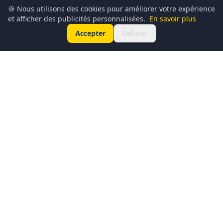
🍪 Nous utilisons des cookies pour améliorer votre expérience
et afficher des publicités personnalisées.
En savoir plus
Accepter
Refuser
Conciergerie du Geek est un média dédié à l’actualité
technologique, au gaming, à la culture geek et au
numérique. Chaque jour, nous partageons les dernières
nouveautés, tendances et innovations à travers un contenu