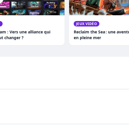
O
JEUX VIDÉO
am : Vers une alliance qui
Reclaim the Sea : une aven
ut changer ?
en pleine mer