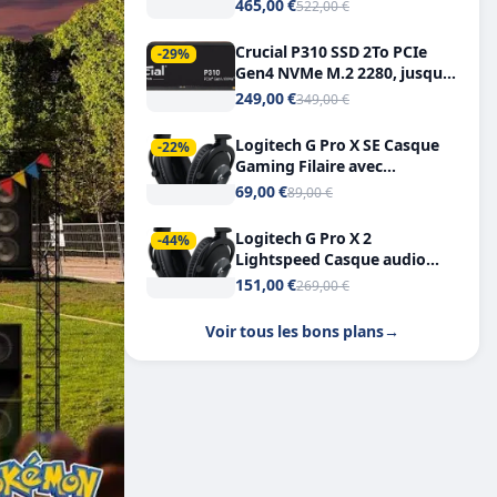
Tout-en-Un, Bluetooth et
465,00 €
522,00 €
Double USB-C
Crucial P310 SSD 2To PCIe
-29%
Gen4 NVMe M.2 2280, jusqu’à
7.100 Mo/s
249,00 €
349,00 €
Logitech G Pro X SE Casque
-22%
Gaming Filaire avec
Microphone Micro
69,00 €
89,00 €
détachable DTS Headphone X
7.1
Logitech G Pro X 2
-44%
Lightspeed Casque audio
bluetooth
151,00 €
269,00 €
Voir tous les bons plans
→