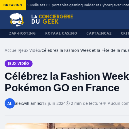
BREAKING
MSI renouvelle ses PC portables gaming Raider et Cyborg avec Intel C
◆
ZAP-HOSTING
ROYAAL CASINO
CAPTAINCAZ
CRI
Accueil
/
Jeux Vidéo
/
JEUX VIDÉO
✕
Célébrez la Fashion Week 
Pokémon GO en France
alexwilliamlex
18 juin 2024
🕐 2 min de lecture
💬 Aucun co