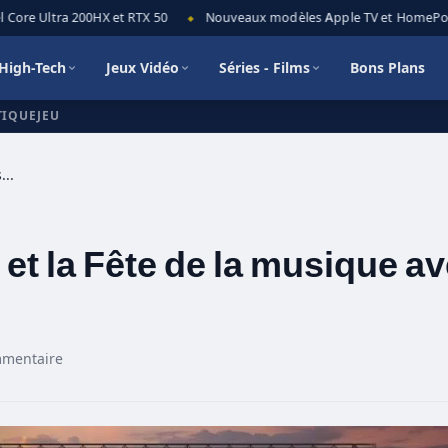
ore Ultra 200HX et RTX 50
Nouveaux modèles Apple TV et HomePod min
◆
High-Tech
Jeux Vidéo
Séries - Films
Bons Plans
TIQUEJEU
Célébrez la Fashion Week et la Fête de la musique avec Pokémon GO en France
et la Fête de la musique a
mmentaire