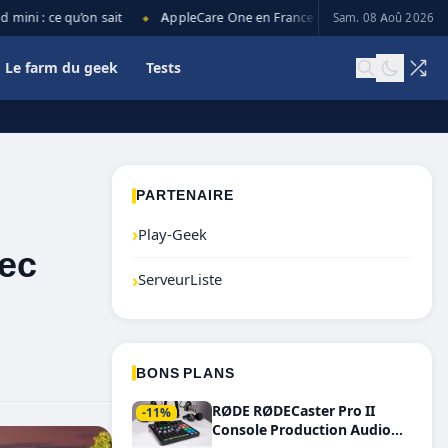
i : ce qu’on sait
AppleCare One en France : prix, couverture et limi
Sam. 08 Aoû 2026
◆
Le farm du geek
Tests
PARTENAIRE
›
Play-Geek
vec
›
ServeurListe
BONS PLANS
RØDE RØDECaster Pro II
-11%
Console Production Audio