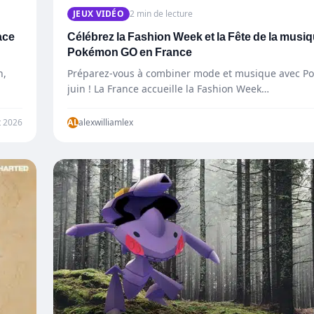
JEUX VIDÉO
2 min de lecture
ace
Célébrez la Fashion Week et la Fête de la musi
Pokémon GO en France
h,
Préparez-vous à combiner mode et musique avec 
juin ! La France accueille la Fashion Week…
et 2026
AL
alexwilliamlex