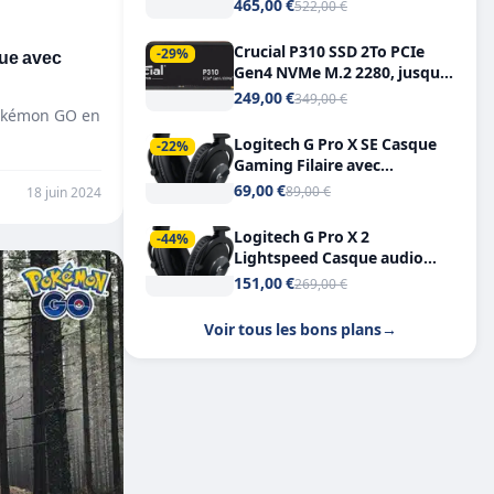
Tout-en-Un, Bluetooth et
465,00 €
522,00 €
Double USB-C
Crucial P310 SSD 2To PCIe
que avec
-29%
Gen4 NVMe M.2 2280, jusqu’à
7.100 Mo/s
249,00 €
349,00 €
Pokémon GO en
Logitech G Pro X SE Casque
-22%
Gaming Filaire avec
Microphone Micro
69,00 €
89,00 €
18 juin 2024
détachable DTS Headphone X
7.1
Logitech G Pro X 2
-44%
Lightspeed Casque audio
bluetooth
151,00 €
269,00 €
Voir tous les bons plans
→