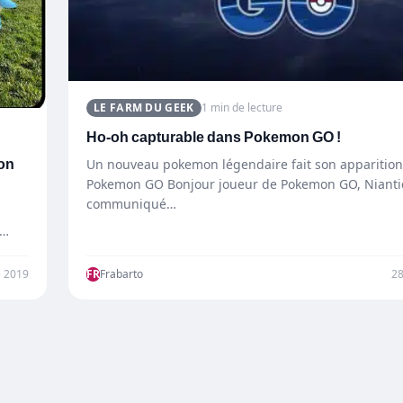
LE FARM DU GEEK
1 min de lecture
Ho-oh capturable dans Pokemon GO !
mon
Un nouveau pokemon légendaire fait son apparitio
Pokemon GO Bonjour joueur de Pokemon GO, Nianti
communiqué…
 2019
FR
Frabarto
2