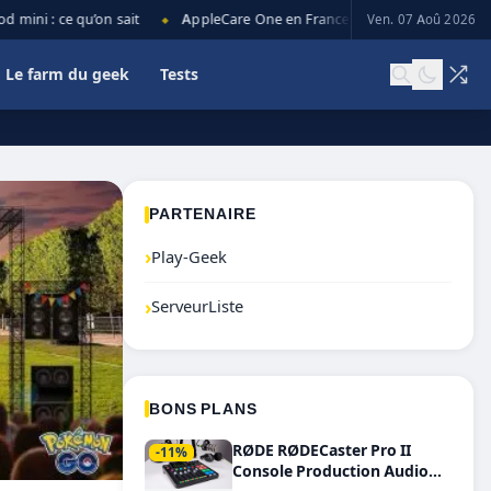
ini : ce qu’on sait
AppleCare One en France : prix, couverture et lim
Ven. 07 Aoû 2026
◆
Le farm du geek
Tests
PARTENAIRE
›
Play-Geek
›
ServeurListe
BONS PLANS
RØDE RØDECaster Pro II
-11%
Console Production Audio