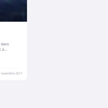
n dans
c à
8 novembre 2017