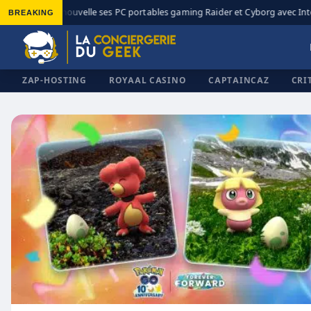
BREAKING
MSI renouvelle ses PC portables gaming Raider et Cyborg avec Intel
◆
ZAP-HOSTING
ROYAAL CASINO
CAPTAINCAZ
CRI
✕