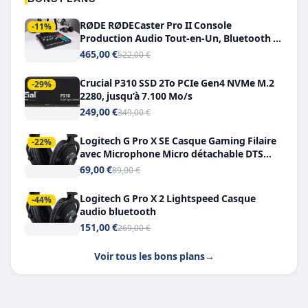
RØDE RØDECaster Pro II Console
-11%
Production Audio Tout-en-Un, Bluetooth et
Double USB-C
465,00 €
522,00 €
Crucial P310 SSD 2To PCIe Gen4 NVMe M.2
-29%
2280, jusqu’à 7.100 Mo/s
249,00 €
349,00 €
Logitech G Pro X SE Casque Gaming Filaire
-22%
avec Microphone Micro détachable DTS
Headphone X 7.1
69,00 €
89,00 €
Logitech G Pro X 2 Lightspeed Casque
-44%
audio bluetooth
151,00 €
269,00 €
Voir tous les bons plans
→