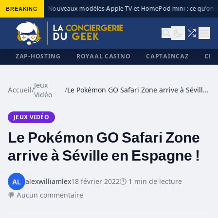
BREAKING
Nouveaux modèles Apple TV et HomePod mini : ce qu’on s
◆
ZAP-HOSTING
ROYAAL CASINO
CAPTAINCAZ
CRI
Jeux
Accueil
/
/
Le Pokémon GO Safari Zone arrive à Séville en Espagne !
Vidéo
✕
JEUX VIDÉO
Le Pokémon GO Safari Zone
arrive à Séville en Espagne !
alexwilliamlex
18 février 2022
🕐 1 min de lecture
💬 Aucun commentaire