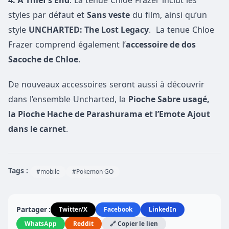
4: A Thief’s End
. La tenue Chloe Frazer inclut les
styles par défaut et
Sans veste
du film, ainsi qu’un
style
UNCHARTED: The Lost Legacy
. La tenue Chloe
Frazer comprend également l’
accessoire de dos
Sacoche de Chloe
.
De nouveaux accessoires seront aussi à découvrir
dans l’ensemble Uncharted, la
Pioche Sabre usagé,
la Pioche Hache de Parashurama et l’Emote Ajout
dans le carnet
.
Tags :
#mobile
#Pokemon GO
Partager :
Twitter/X
Facebook
LinkedIn
WhatsApp
Reddit
🔗 Copier le lien