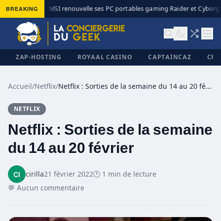
BREAKING
MSI renouvelle ses PC portables gaming Raider et Cyborg a
◆
ZAP-HOSTING
ROYAAL CASINO
CAPTAINCAZ
CRI
Accueil
/
Netflix
/
Netflix : Sorties de la semaine du 14 au 20 février
NETFLIX
✕
Netflix : Sorties de la semaine
du 14 au 20 février
cirilla
21 février 2022
🕐 1 min de lecture
💬 Aucun commentaire