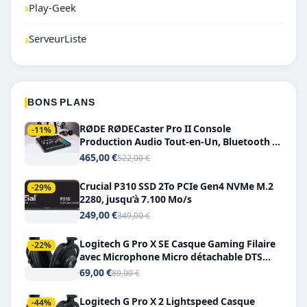
›
Play-Geek
›
ServeurListe
BONS PLANS
RØDE RØDECaster Pro II Console
-11%
Production Audio Tout-en-Un, Bluetooth et
Double USB-C
465,00 €
522,00 €
Crucial P310 SSD 2To PCIe Gen4 NVMe M.2
-29%
2280, jusqu’à 7.100 Mo/s
249,00 €
349,00 €
Logitech G Pro X SE Casque Gaming Filaire
-22%
avec Microphone Micro détachable DTS
Headphone X 7.1
69,00 €
89,00 €
Logitech G Pro X 2 Lightspeed Casque
-44%