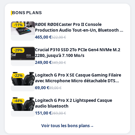
BONS PLANS
RØDE RØDECaster Pro II Console
-11%
Production Audio Tout-en-Un, Bluetooth et
Double USB-C
465,00 €
522,00 €
Crucial P310 SSD 2To PCIe Gen4 NVMe M.2
-29%
2280, jusqu’à 7.100 Mo/s
249,00 €
349,00 €
Logitech G Pro X SE Casque Gaming Filaire
-22%
avec Microphone Micro détachable DTS
Headphone X 7.1
69,00 €
89,00 €
Logitech G Pro X 2 Lightspeed Casque
-44%
audio bluetooth
151,00 €
269,00 €
Voir tous les bons plans
→