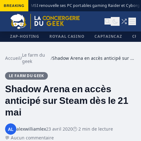
BREAKING
MSI renouvelle ses PC portables gaming Raider et Cyborg a
◆
ZAP-HOSTING
ROYAAL CASINO
CAPTAINCAZ
CRI
Le farm du
Accueil
/
/
Shadow Arena en accès anticipé sur Steam dès le 21 mai
geek
✕
LE FARM DU GEEK
Shadow Arena en accès
anticipé sur Steam dès le 21
mai
alexwilliamlex
23 avril 2020
🕐 2 min de lecture
💬 Aucun commentaire