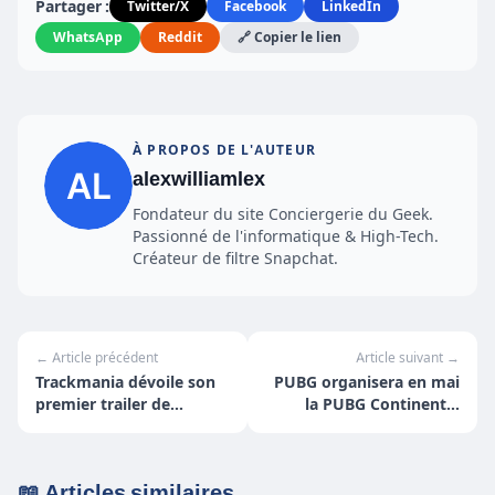
Partager :
Twitter/X
Facebook
LinkedIn
WhatsApp
Reddit
🔗 Copier le lien
À PROPOS DE L'AUTEUR
alexwilliamlex
Fondateur du site Conciergerie du Geek.
Passionné de l'informatique & High-Tech.
Créateur de filtre Snapchat.
← Article précédent
Article suivant →
Trackmania dévoile son
PUBG organisera en mai
premier trailer de
la PUBG Continental
gameplay
Series Europe Charity
Showdown
📖 Articles similaires