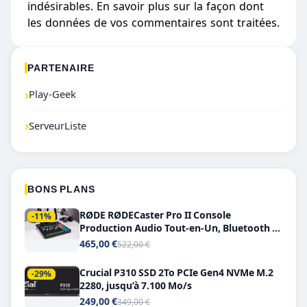
indésirables.
En savoir plus sur la façon dont
les données de vos commentaires sont traitées
.
PARTENAIRE
›
Play-Geek
›
ServeurListe
BONS PLANS
RØDE RØDECaster Pro II Console
-11%
Production Audio Tout-en-Un, Bluetooth et
Double USB-C
465,00 €
522,00 €
Crucial P310 SSD 2To PCIe Gen4 NVMe M.2
-29%
2280, jusqu’à 7.100 Mo/s
249,00 €
349,00 €