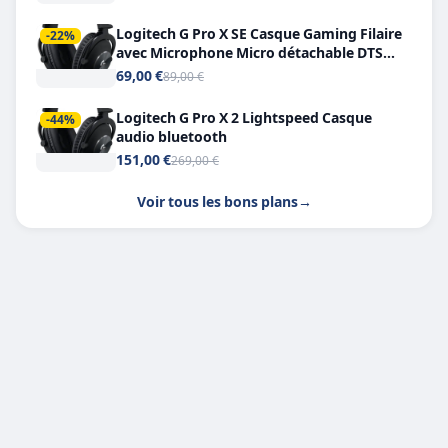
Logitech G Pro X SE Casque Gaming Filaire
-22%
avec Microphone Micro détachable DTS
Headphone X 7.1
69,00 €
89,00 €
Logitech G Pro X 2 Lightspeed Casque
-44%
audio bluetooth
151,00 €
269,00 €
Voir tous les bons plans
→