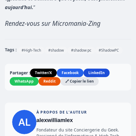
aujourd’hui.
”
Rendez-vous sur Micromania-Zing
Tags :
#High-Tech
#shadow
#shadow pc
#ShadowPC
Partager :
Twitter/X
Facebook
LinkedIn
WhatsApp
Reddit
🔗 Copier le lien
À PROPOS DE L'AUTEUR
alexwilliamlex
Fondateur du site Conciergerie du Geek.
Passionné de l'informatique & High-Tech.