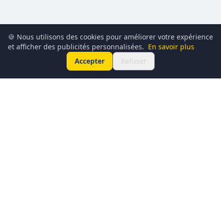
🍪 Nous utilisons des cookies pour améliorer votre expérience
et afficher des publicités personnalisées.
En savoir plus
Accepter
Refuser
Conciergerie du Geek est un média dédié à l’actualité
technologique, au gaming, à la culture geek et au