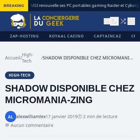
BREAKING
MSI renouvelle ses PC portables gaming Raider et Cyborg a
◆
ZAP-HOSTING
ROYAAL CASINO
CAPTAINCAZ
CRI
High-
Accueil
/
/
SHADOW DISPONIBLE CHEZ MICROMANIA-ZING
Tech
✕
HIGH-TECH
SHADOW DISPONIBLE CHEZ
MICROMANIA-ZING
alexwilliamlex
17 janvier 2019
🕐 2 min de lecture
💬 Aucun commentaire