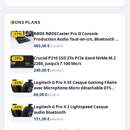
BONS PLANS
RØDE RØDECaster Pro II Console
-11%
Production Audio Tout-en-Un, Bluetooth et
Double USB-C
465,00 €
522,00 €
Crucial P310 SSD 2To PCIe Gen4 NVMe M.2
-29%
2280, jusqu’à 7.100 Mo/s
249,00 €
349,00 €
Logitech G Pro X SE Casque Gaming Filaire
-22%
avec Microphone Micro détachable DTS
Headphone X 7.1
69,00 €
89,00 €
Logitech G Pro X 2 Lightspeed Casque
-44%
audio bluetooth
151,00 €
269,00 €