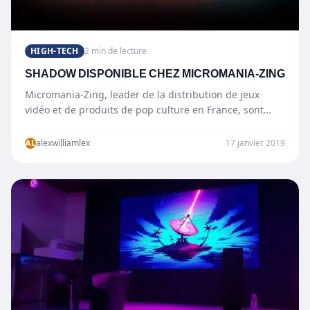
HIGH-TECH
2 min de lecture
SHADOW DISPONIBLE CHEZ MICROMANIA-ZING
Micromania-Zing, leader de la distribution de jeux
vidéo et de produits de pop culture en France, sont
fiers…
AL
alexwilliamlex
17 janvier 2019