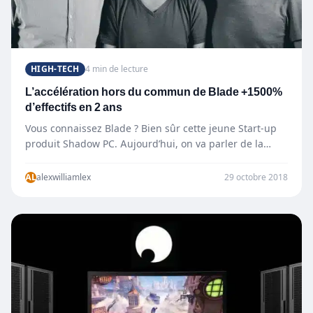
HIGH-TECH
4 min de lecture
L’accélération hors du commun de Blade +1500%
d’effectifs en 2 ans
Vous connaissez Blade ? Bien sûr cette jeune Start-up
produit Shadow PC. Aujourd’hui, on va parler de la
société…
AL
alexwilliamlex
29 octobre 2018