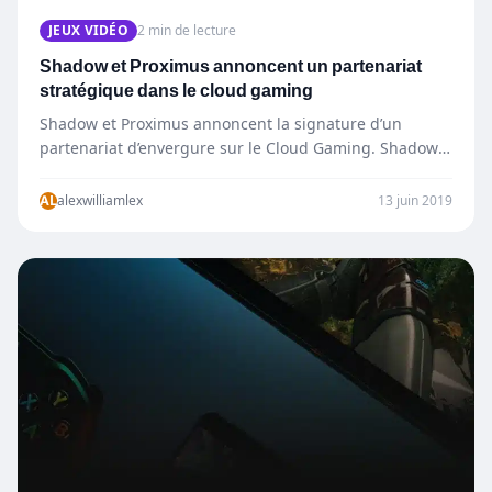
JEUX VIDÉO
2 min de lecture
Shadow et Proximus annoncent un partenariat
stratégique dans le cloud gaming
Shadow et Proximus annoncent la signature d’un
partenariat d’envergure sur le Cloud Gaming. Shadow,
l’ordinateur haut de gamme…
AL
alexwilliamlex
13 juin 2019