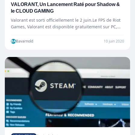
VALORANT, Un Lancement Raté pour Shadow &
le CLOUD GAMING
Valorant est sorti officiellement le 2 juin.Le FPS de Riot
Games, Valorant est disponible gratuitement sur PC,
sauf…
BA
Bavarnold
10 juin 2020