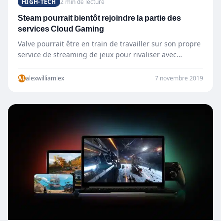
HIGH-TECH
2 min de lecture
Steam pourrait bientôt rejoindre la partie des
services Cloud Gaming
Valve pourrait être en train de travailler sur son propre
service de streaming de jeux pour rivaliser avec…
AL
alexwilliamlex
7 novembre 2019