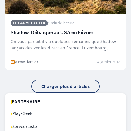
LE FARM DU GEEK
1 min de lecture
Shadow: Débarque au USA en Février
On vous parlait il y a quelques semaines que Shadow
lançais des ventes direct en France, Luxembourg,
Suisse…
AL
alexwilliamlex
4 janvier 2018
Charger plus d'articles
PARTENAIRE
›
Play-Geek
›
ServeurListe