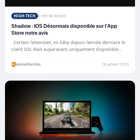
HIGH-TECH
3 min de lecture
Shadow : IOS Désormais disponible sur l’App
Store notre avis
Certain l’attendait, en bêta depuis l’année derniere le
client IOS était auparavant uniquement disponible
pour certains testeurs…
AL
alexwilliamlex
18 janvier 2019