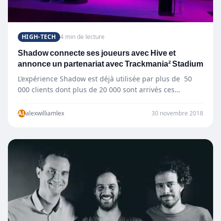
HIGH-TECH
4 min de lecture
Shadow connecte ses joueurs avec Hive et
annonce un partenariat avec Trackmania² Stadium
L’expérience Shadow est déjà utilisée par plus de 50
000 clients dont plus de 20 000 sont arrivés ces…
AL
alexwilliamlex
30 novembre 2018