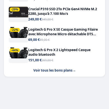
Crucial P310 SSD 2To PCIe Gen4 NVMe M.2
-29%
2280, jusqu’à 7.100 Mo/s
249,00 €
349,00 €
Logitech G Pro X SE Casque Gaming Filaire
-22%
avec Microphone Micro détachable DTS
Headphone X 7.1
69,00 €
89,00 €
Logitech G Pro X 2 Lightspeed Casque
-44%
audio bluetooth
151,00 €
269,00 €
Voir tous les bons plans
→