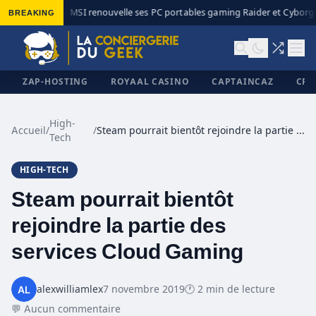
BREAKING
MSI renouvelle ses PC portables gaming Raider et Cyborg a
◆
ZAP-HOSTING
ROYAAL CASINO
CAPTAINCAZ
CRI
High-
Accueil
/
/
Steam pourrait bientôt rejoindre la partie des services Cloud Gaming
Tech
✕
HIGH-TECH
Steam pourrait bientôt
rejoindre la partie des
services Cloud Gaming
alexwilliamlex
7 novembre 2019
🕐 2 min de lecture
💬 Aucun commentaire