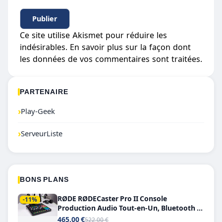
Ce site utilise Akismet pour réduire les
indésirables.
En savoir plus sur la façon dont
les données de vos commentaires sont traitées
.
PARTENAIRE
›
Play-Geek
›
ServeurListe
BONS PLANS
RØDE RØDECaster Pro II Console
-11%
Production Audio Tout-en-Un, Bluetooth et
Double USB-C
465,00 €
522,00 €