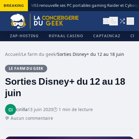
BREAKING
MSI renouvelle ses PC portables gaming Raider et Cyborg a
◆
ZAP-HOSTING
ROYAAL CASINO
CAPTAINCAZ
CRI
Accueil
/
Le farm du geek
/
Sorties Disney+ du 12 au 18 juin
LE FARM DU GEEK
✕
Sorties Disney+ du 12 au 18
juin
cirilla
13 juin 2020
🕐 1 min de lecture
💬 Aucun commentaire