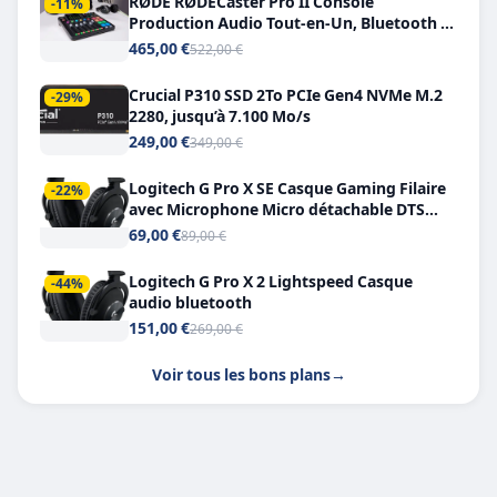
RØDE RØDECaster Pro II Console
-11%
Production Audio Tout-en-Un, Bluetooth et
Double USB-C
465,00 €
522,00 €
Crucial P310 SSD 2To PCIe Gen4 NVMe M.2
-29%
2280, jusqu’à 7.100 Mo/s
249,00 €
349,00 €
Logitech G Pro X SE Casque Gaming Filaire
-22%
avec Microphone Micro détachable DTS
Headphone X 7.1
69,00 €
89,00 €
Logitech G Pro X 2 Lightspeed Casque
-44%
audio bluetooth
151,00 €
269,00 €
Voir tous les bons plans
→