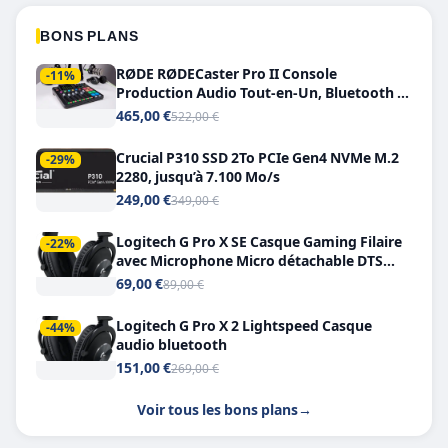
BONS PLANS
RØDE RØDECaster Pro II Console
-11%
Production Audio Tout-en-Un, Bluetooth et
Double USB-C
465,00 €
522,00 €
Crucial P310 SSD 2To PCIe Gen4 NVMe M.2
-29%
2280, jusqu’à 7.100 Mo/s
249,00 €
349,00 €
Logitech G Pro X SE Casque Gaming Filaire
-22%
avec Microphone Micro détachable DTS
Headphone X 7.1
69,00 €
89,00 €
Logitech G Pro X 2 Lightspeed Casque
-44%
audio bluetooth
151,00 €
269,00 €
Voir tous les bons plans
→