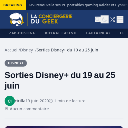
BREAKING
MSI renouvelle ses PC portables gaming Raider et Cyborg 
◆
ZAP-HOSTING
ROYAAL CASINO
CAPTAINCAZ
CRI
Accueil
/
Disney+
/
Sorties Disney+ du 19 au 25 juin
DISNEY+
✕
Sorties Disney+ du 19 au 25
juin
cirilla
19 juin 2020
🕐 1 min de lecture
💬 Aucun commentaire