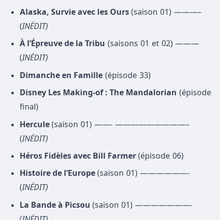
Alaska, Survie avec les Ours
(saison 01) ———–
(
INÉDIT)
À l’Épreuve de la Tribu
(saisons 01 et 02) ———
(
INÉDIT)
Dimanche en Famille
(épisode 33)
Disney Les Making-of : The Mandalorian
(épisode
final)
Hercule
(saison 01) ——- —————————–
(
INÉDIT)
Héros Fidèles avec Bill Farmer
(épisode 06)
Histoire de l’Europe
(saison 01) ——————-
(
INÉDIT)
La Bande à Picsou
(saison 01) ———————-
(
INÉDIT)