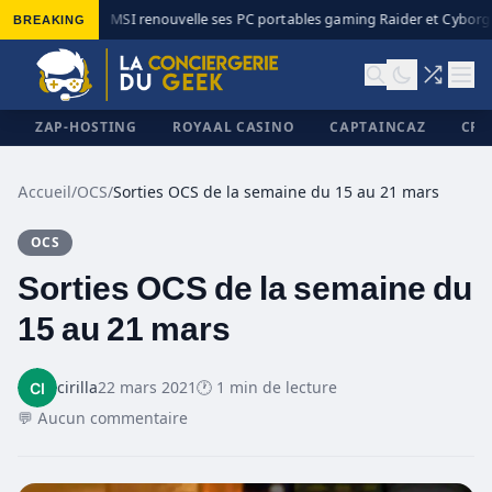
BREAKING
MSI renouvelle ses PC portables gaming Raider et Cyborg a
◆
ZAP-HOSTING
ROYAAL CASINO
CAPTAINCAZ
CRI
Accueil
/
OCS
/
Sorties OCS de la semaine du 15 au 21 mars
OCS
✕
Sorties OCS de la semaine du
15 au 21 mars
cirilla
22 mars 2021
🕐 1 min de lecture
💬 Aucun commentaire