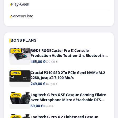
›
Play-Geek
›
ServeurListe
BONS PLANS
RØDE RØDECaster Pro II Console
-11%
Production Audio Tout-en-Un, Bluetooth et
Double USB-C
465,00 €
522,00 €
Crucial P310 SSD 2To PCIe Gen4 NVMe M.2
-29%
2280, jusqu’à 7.100 Mo/s
249,00 €
349,00 €
Logitech G Pro X SE Casque Gaming Filaire
-22%
avec Microphone Micro détachable DTS
Headphone X 7.1
69,00 €
89,00 €
Logitech G Pro X 2 Lightspeed Casque
-44%