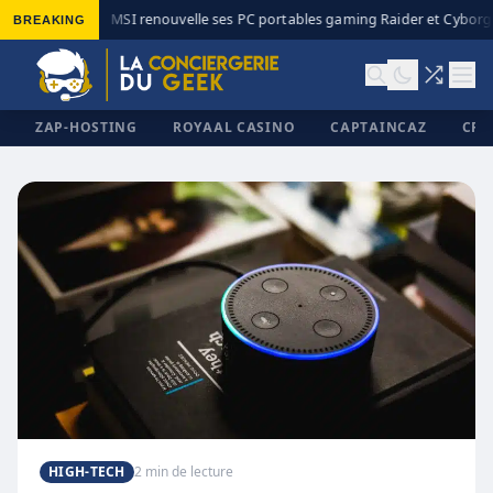
BREAKING
MSI renouvelle ses PC portables gaming Raider et Cyborg 
◆
ZAP-HOSTING
ROYAAL CASINO
CAPTAINCAZ
CRI
✕
HIGH-TECH
2 min de lecture