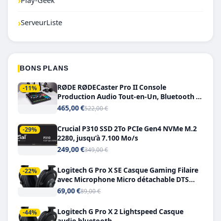
›
Play-Geek
›
ServeurListe
BONS PLANS
RØDE RØDECaster Pro II Console
-11%
Production Audio Tout-en-Un, Bluetooth et
Double USB-C
465,00 €
522,00 €
Crucial P310 SSD 2To PCIe Gen4 NVMe M.2
-29%
2280, jusqu’à 7.100 Mo/s
249,00 €
349,00 €
Logitech G Pro X SE Casque Gaming Filaire
-22%
avec Microphone Micro détachable DTS
Headphone X 7.1
69,00 €
89,00 €
Logitech G Pro X 2 Lightspeed Casque
-44%
audio bluetooth