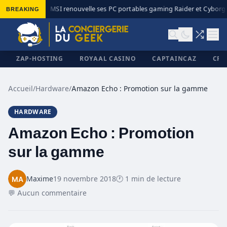
BREAKING
MSI renouvelle ses PC portables gaming Raider et Cyborg a
◆
ZAP-HOSTING
ROYAAL CASINO
CAPTAINCAZ
CRI
Accueil
/
Hardware
/
Amazon Echo : Promotion sur la gamme
HARDWARE
✕
Amazon Echo : Promotion
sur la gamme
Maxime
19 novembre 2018
🕐 1 min de lecture
💬 Aucun commentaire