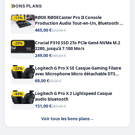
BONS PLANS
RØDE RØDECaster Pro II Console
-11%
Production Audio Tout-en-Un, Bluetooth et
Double USB-C
465,00 €
522,00 €
Crucial P310 SSD 2To PCIe Gen4 NVMe M.2
-29%
2280, jusqu’à 7.100 Mo/s
249,00 €
349,00 €
Logitech G Pro X SE Casque Gaming Filaire
-22%
avec Microphone Micro détachable DTS
Headphone X 7.1
69,00 €
89,00 €
Logitech G Pro X 2 Lightspeed Casque
-44%
audio bluetooth
151,00 €
269,00 €
Voir tous les bons plans
→