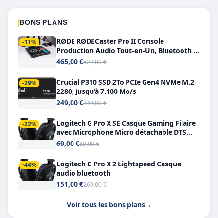
BONS PLANS
RØDE RØDECaster Pro II Console
-11%
Production Audio Tout-en-Un, Bluetooth et
Double USB-C
465,00 €
522,00 €
Crucial P310 SSD 2To PCIe Gen4 NVMe M.2
-29%
2280, jusqu’à 7.100 Mo/s
249,00 €
349,00 €
Logitech G Pro X SE Casque Gaming Filaire
-22%
avec Microphone Micro détachable DTS
Headphone X 7.1
69,00 €
89,00 €
Logitech G Pro X 2 Lightspeed Casque
-44%
audio bluetooth
151,00 €
269,00 €
Voir tous les bons plans
→