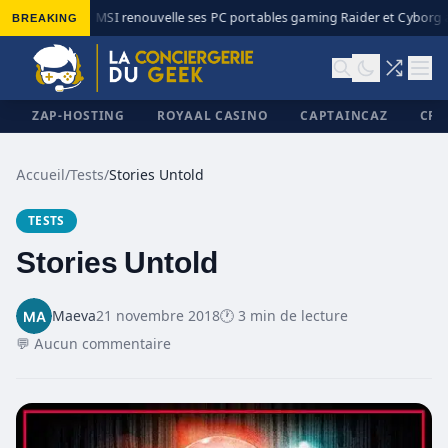
BREAKING
MSI renouvelle ses PC portables gaming Raider et Cyborg av
◆
ZAP-HOSTING
ROYAAL CASINO
CAPTAINCAZ
CRI
Accueil
/
Tests
/
Stories Untold
TESTS
✕
Stories Untold
Maeva
21 novembre 2018
🕐 3 min de lecture
💬 Aucun commentaire