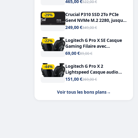
Tout-en-Un, Bluetooth et
465,00 €
522,00 €
Double USB-C
Crucial P310 SSD 2To PCIe
-29%
Gen4 NVMe M.2 2280, jusqu’à
7.100 Mo/s
249,00 €
349,00 €
Logitech G Pro X SE Casque
-22%
Gaming Filaire avec
Microphone Micro
69,00 €
89,00 €
détachable DTS Headphone X
7.1
Logitech G Pro X 2
-44%
Lightspeed Casque audio
bluetooth
151,00 €
269,00 €
Voir tous les bons plans
→