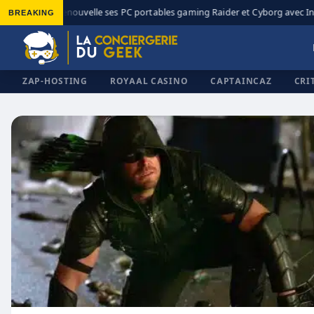
BREAKING
MSI renouvelle ses PC portables gaming Raider et Cyborg avec Int
◆
ZAP-HOSTING
ROYAAL CASINO
CAPTAINCAZ
CRI
✕