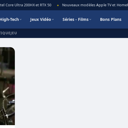
el Core Ultra 200HX et RTX 50
Nouveaux modèles Apple TV et HomePod
◆
High-Tech
Jeux Vidéo
Séries - Films
Bons Plans
TIQUEJEU