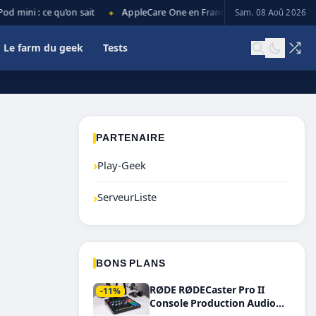
 mini : ce qu’on sait
AppleCare One en France : prix, couverture et l
Sam. 08 Aoû 2026
◆
Le farm du geek
Tests
PARTENAIRE
›
Play-Geek
›
ServeurListe
BONS PLANS
RØDE RØDECaster Pro II
-11%
Console Production Audio