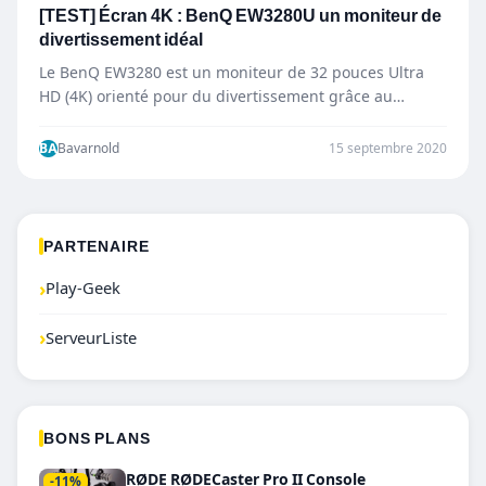
[TEST] Écran 4K : BenQ EW3280U un moniteur de
divertissement idéal
Le BenQ EW3280 est un moniteur de 32 pouces Ultra
HD (4K) orienté pour du divertissement grâce au…
BA
Bavarnold
15 septembre 2020
PARTENAIRE
›
Play-Geek
›
ServeurListe
BONS PLANS
RØDE RØDECaster Pro II Console
-11%