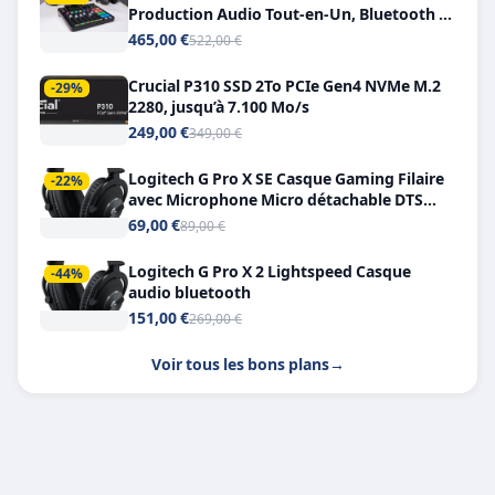
Production Audio Tout-en-Un, Bluetooth et
Double USB-C
465,00 €
522,00 €
Crucial P310 SSD 2To PCIe Gen4 NVMe M.2
-29%
2280, jusqu’à 7.100 Mo/s
249,00 €
349,00 €
Logitech G Pro X SE Casque Gaming Filaire
-22%
avec Microphone Micro détachable DTS
Headphone X 7.1
69,00 €
89,00 €
Logitech G Pro X 2 Lightspeed Casque
-44%
audio bluetooth
151,00 €
269,00 €
Voir tous les bons plans
→