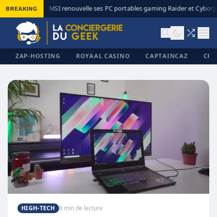
BREAKING
MSI renouvelle ses PC portables gaming Raider et Cyborg 
◆
ZAP-HOSTING
ROYAAL CASINO
CAPTAINCAZ
CRI
✕
HIGH-TECH
8 min de lecture