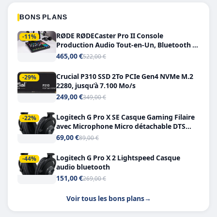
BONS PLANS
RØDE RØDECaster Pro II Console
-11%
Production Audio Tout-en-Un, Bluetooth et
Double USB-C
465,00 €
522,00 €
Crucial P310 SSD 2To PCIe Gen4 NVMe M.2
-29%
2280, jusqu’à 7.100 Mo/s
249,00 €
349,00 €
Logitech G Pro X SE Casque Gaming Filaire
-22%
avec Microphone Micro détachable DTS
Headphone X 7.1
69,00 €
89,00 €
Logitech G Pro X 2 Lightspeed Casque
-44%
audio bluetooth
151,00 €
269,00 €
Voir tous les bons plans
→