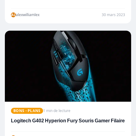
AL
alexwilliamlex
30 mars 2023
BONS - PLANS
1 min de lecture
Logitech G402 Hyperion Fury Souris Gamer Filaire