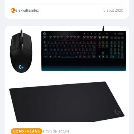
AL
alexwilliamlex
5 août 2020
BONS - PLANS
1 min de lecture