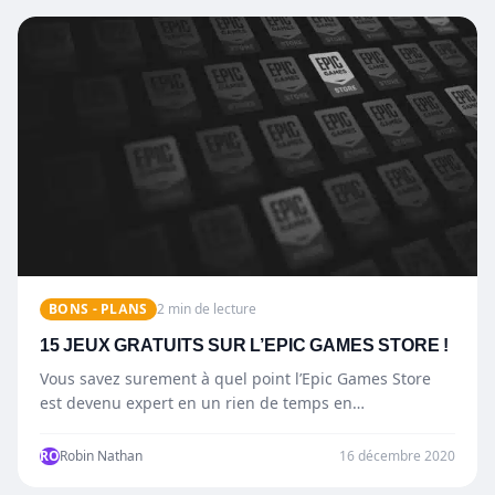
BONS - PLANS
2 min de lecture
15 JEUX GRATUITS SUR L’EPIC GAMES STORE !
Vous savez surement à quel point l’Epic Games Store
est devenu expert en un rien de temps en…
RO
Robin Nathan
16 décembre 2020