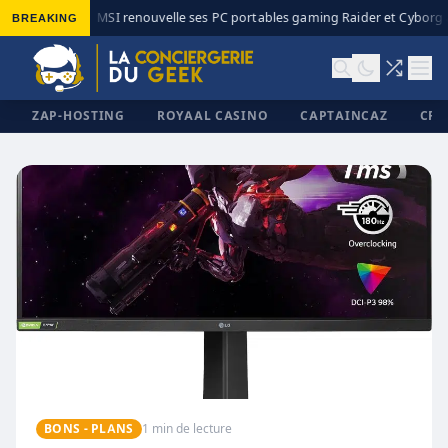
BREAKING
MSI renouvelle ses PC portables gaming Raider et Cyborg a
◆
ZAP-HOSTING
ROYAAL CASINO
CAPTAINCAZ
CRI
✕
BONS - PLANS
1 min de lecture