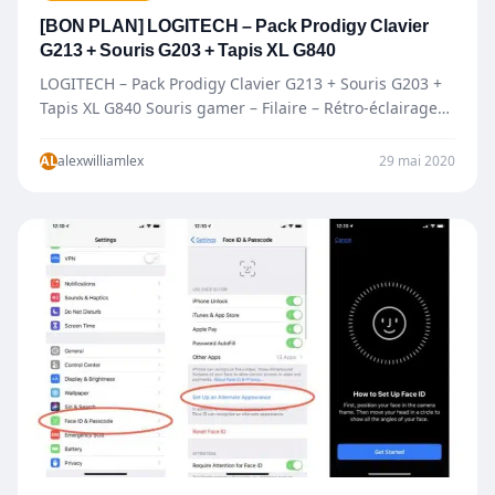
[BON PLAN] LOGITECH – Pack Prodigy Clavier
G213 + Souris G203 + Tapis XL G840
LOGITECH – Pack Prodigy Clavier G213 + Souris G203 +
Tapis XL G840 Souris gamer – Filaire – Rétro-éclairage
RGB…
AL
alexwilliamlex
29 mai 2020