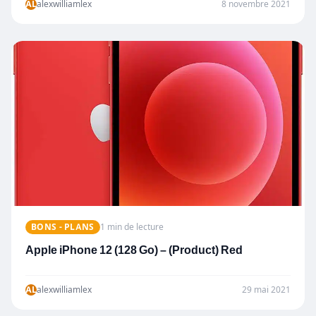
AL
alexwilliamlex
8 novembre 2021
BONS - PLANS
1 min de lecture
Apple iPhone 12 (128 Go) – (Product) Red
AL
alexwilliamlex
29 mai 2021