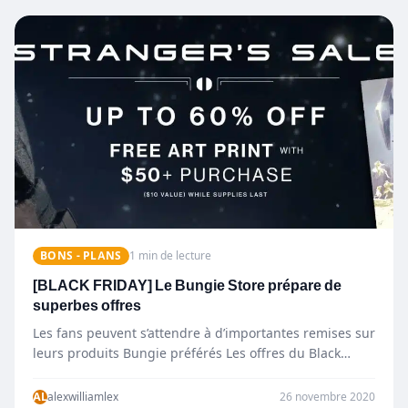
BONS - PLANS
1 min de lecture
[BLACK FRIDAY] Le Bungie Store prépare de
superbes offres
Les fans peuvent s’attendre à d’importantes remises sur
leurs produits Bungie préférés Les offres du Black
Friday arrivent…
AL
alexwilliamlex
26 novembre 2020