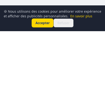
🍪 Nous utilisons des cookies pour améliorer votre expérience
et afficher des publicités personnalisées.
En savoir plus
Accepter
Refuser
Conciergerie du Geek est un média dédié à l’actualité
technologique, au gaming, à la culture geek et au
numérique. Chaque jour, nous partageons les dernières