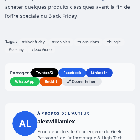
acheter quelques produits classiques avant la fin de
l’offre spéciale du Black Friday.
Tags :
#black friday
#Bon plan
#Bons Plans
#bungie
#destiny
#Jeux Vidéo
Partager :
Twitter/X
Facebook
LinkedIn
WhatsApp
Reddit
🔗 Copier le lien
À PROPOS DE L'AUTEUR
alexwilliamlex
Fondateur du site Conciergerie du Geek.
Passionné de l'informatique & High-Tech.