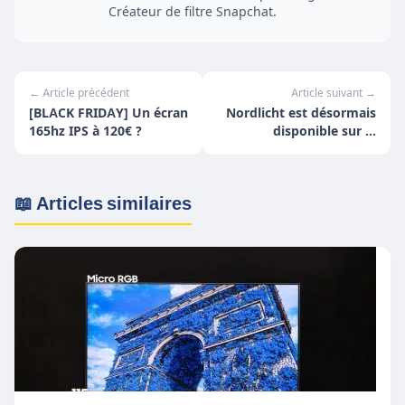
Créateur de filtre Snapchat.
← Article précédent
Article suivant →
[BLACK FRIDAY] Un écran
Nordlicht est désormais
165hz IPS à 120€ ?
disponible sur le
Nintendo eShop !
📖 Articles similaires