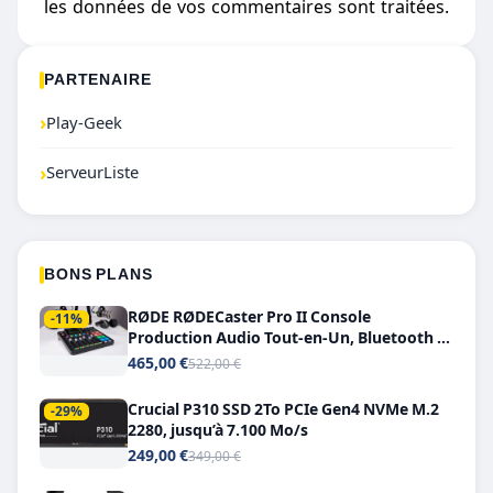
les données de vos commentaires sont traitées
.
PARTENAIRE
›
Play-Geek
›
ServeurListe
BONS PLANS
RØDE RØDECaster Pro II Console
-11%
Production Audio Tout-en-Un, Bluetooth et
Double USB-C
465,00 €
522,00 €
Crucial P310 SSD 2To PCIe Gen4 NVMe M.2
-29%
2280, jusqu’à 7.100 Mo/s
249,00 €
349,00 €