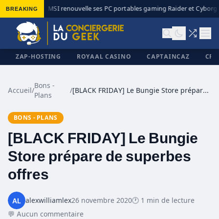
BREAKING
MSI renouvelle ses PC portables gaming Raider et Cyborg a
◆
ZAP-HOSTING
ROYAAL CASINO
CAPTAINCAZ
CRI
Bons -
Accueil
/
/
[BLACK FRIDAY] Le Bungie Store prépare de superbes offres
Plans
✕
BONS - PLANS
[BLACK FRIDAY] Le Bungie
Store prépare de superbes
offres
alexwilliamlex
26 novembre 2020
🕐 1 min de lecture
💬 Aucun commentaire