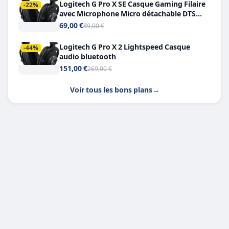
Logitech G Pro X SE Casque Gaming Filaire
-22%
avec Microphone Micro détachable DTS
Headphone X 7.1
69,00 €
89,00 €
Logitech G Pro X 2 Lightspeed Casque
-44%
audio bluetooth
151,00 €
269,00 €
Voir tous les bons plans
→