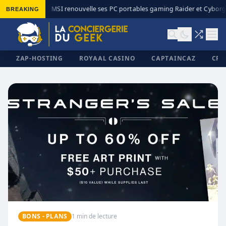
BREAKING
MSI renouvelle ses PC portables gaming Raider et Cyborg 
◆
ZAP-HOSTING
ROYAAL CASINO
CAPTAINCAZ
CRI
✕
BONS - PLANS
1 min de lecture