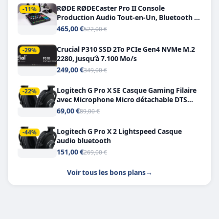
RØDE RØDECaster Pro II Console
-11%
Production Audio Tout-en-Un, Bluetooth et
Double USB-C
465,00 €
522,00 €
Crucial P310 SSD 2To PCIe Gen4 NVMe M.2
-29%
2280, jusqu’à 7.100 Mo/s
249,00 €
349,00 €
Logitech G Pro X SE Casque Gaming Filaire
-22%
avec Microphone Micro détachable DTS
Headphone X 7.1
69,00 €
89,00 €
Logitech G Pro X 2 Lightspeed Casque
-44%
audio bluetooth
151,00 €
269,00 €
Voir tous les bons plans
→