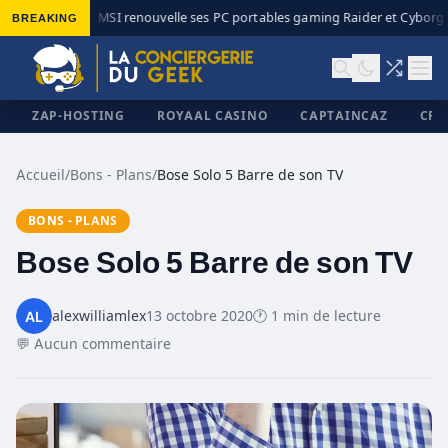
BREAKING
MSI renouvelle ses PC portables gaming Raider et Cyborg a
◆
ZAP-HOSTING
ROYAAL CASINO
CAPTAINCAZ
CRI
Accueil
/
Bons - Plans
/
Bose Solo 5 Barre de son TV
BONS - PLANS
✕
Bose Solo 5 Barre de son TV
alexwilliamlex
13 octobre 2020
🕐 1 min de lecture
💬 Aucun commentaire