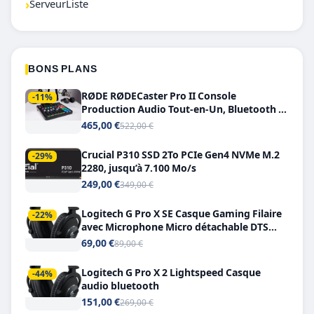
›
ServeurListe
BONS PLANS
RØDE RØDECaster Pro II Console
-11%
Production Audio Tout-en-Un, Bluetooth et
Double USB-C
465,00 €
522,00 €
Crucial P310 SSD 2To PCIe Gen4 NVMe M.2
-29%
2280, jusqu’à 7.100 Mo/s
249,00 €
349,00 €
Logitech G Pro X SE Casque Gaming Filaire
-22%
avec Microphone Micro détachable DTS
Headphone X 7.1
69,00 €
89,00 €
Logitech G Pro X 2 Lightspeed Casque
-44%
audio bluetooth
151,00 €
269,00 €