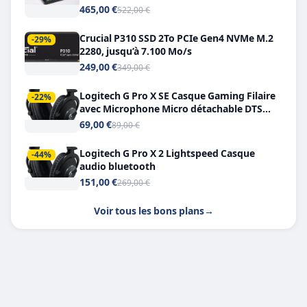
Double USB-C
465,00 €
522,00 €
Crucial P310 SSD 2To PCIe Gen4 NVMe M.2
-29%
2280, jusqu’à 7.100 Mo/s
249,00 €
349,00 €
Logitech G Pro X SE Casque Gaming Filaire
-22%
avec Microphone Micro détachable DTS
Headphone X 7.1
69,00 €
89,00 €
Logitech G Pro X 2 Lightspeed Casque
-44%
audio bluetooth
151,00 €
269,00 €
Voir tous les bons plans
→