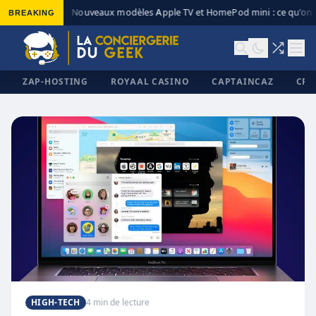
BREAKING
Nouveaux modèles Apple TV et HomePod mini : ce qu’on s
◆
ZAP-HOSTING
ROYAAL CASINO
CAPTAINCAZ
CRI
✕
HIGH-TECH
4 min de lecture