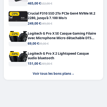
Double USB-C
465,00 €
522,00 €
Crucial P310 SSD 2To PCIe Gen4 NVMe M.2
-29%
2280, jusqu’à 7.100 Mo/s
249,00 €
349,00 €
Logitech G Pro X SE Casque Gaming Filaire
-22%
avec Microphone Micro détachable DTS
Headphone X 7.1
69,00 €
89,00 €
Logitech G Pro X 2 Lightspeed Casque
-44%
audio bluetooth
151,00 €
269,00 €
Voir tous les bons plans
→