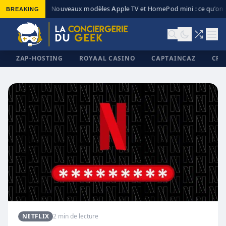
BREAKING
Nouveaux modèles Apple TV et HomePod mini : ce qu’on s
◆
ZAP-HOSTING
ROYAAL CASINO
CAPTAINCAZ
CRI
✕
NETFLIX
2 min de lecture